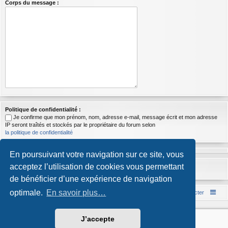
Corps du message :
Politique de confidentialité :
Je confirme que mon prénom, nom, adresse e-mail, message écrit et mon adresse
IP seront traîtés et stockés par le propriétaire du forum selon
la politique de confidentialité
En poursuivant votre navigation sur ce site, vous
acceptez l’utilisation de cookies vous permettant
de bénéficier d’une expérience de navigation
optimale.
En savoir plus…
Accueil du forum
Nous contacter
Développé par
phpBB
® Forum Software © phpBB Limited
J’accepte
Style par
Arty
- phpBB 3.3 par MrGaby
Traduction française officielle
©
Qiaeru