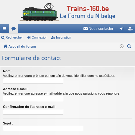
Nous contacter
ac
Rechercher
or
Connexion
Inscription
on
ns
R
co
Accueil du forum
u
ne
cri
e
ur
m
xi
pti
Formulaire de contact
c
ci
s
on
on
h
Nom :
e
s
Veuillez entrer votre prénom et nom afin de vous identifier comme expéditeur.
r
c
Adresse e-mail :
h
Veuillez entrer une adresse e-mail valide afin que nous puissions vous répondre.
e
r
Confirmation de l’adresse e-mail :
Sujet :