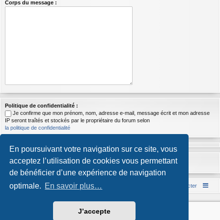
Corps du message :
Politique de confidentialité :
Je confirme que mon prénom, nom, adresse e-mail, message écrit et mon adresse
IP seront traîtés et stockés par le propriétaire du forum selon
la politique de confidentialité
En poursuivant votre navigation sur ce site, vous
acceptez l’utilisation de cookies vous permettant
de bénéficier d’une expérience de navigation
optimale.
En savoir plus…
Accueil du forum
Nous contacter
Développé par
phpBB
® Forum Software © phpBB Limited
J’accepte
Style par
Arty
- phpBB 3.3 par MrGaby
Traduction française officielle
©
Qiaeru