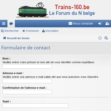
Nous contacter
ac
Rechercher
or
Connexion
Inscription
on
ns
R
co
Accueil du forum
u
ne
cri
e
ur
m
xi
pti
Formulaire de contact
c
ci
s
on
on
h
Nom :
e
s
Veuillez entrer votre prénom et nom afin de vous identifier comme expéditeur.
r
c
Adresse e-mail :
h
Veuillez entrer une adresse e-mail valide afin que nous puissions vous répondre.
e
r
Confirmation de l’adresse e-mail :
Sujet :