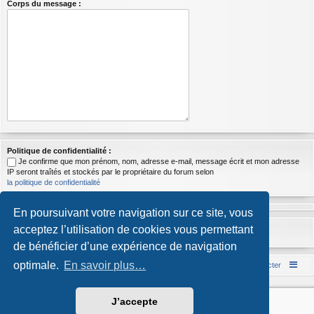
Corps du message :
Politique de confidentialité :
Je confirme que mon prénom, nom, adresse e-mail, message écrit et mon adresse
IP seront traîtés et stockés par le propriétaire du forum selon
la politique de confidentialité
En poursuivant votre navigation sur ce site, vous
acceptez l’utilisation de cookies vous permettant
de bénéficier d’une expérience de navigation
optimale.
En savoir plus…
Accueil du forum
Nous contacter
Développé par
phpBB
® Forum Software © phpBB Limited
J’accepte
Style par
Arty
- phpBB 3.3 par MrGaby
Traduction française officielle
©
Qiaeru