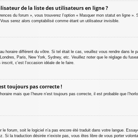
teur de la liste des utilisateurs en ligne ?
érences du forum », vous trouverez l’option « Masquer mon statut en ligne ». 
ous serez alors comptabilisé comme étant un utilisateur invisible.
au horaire différent du vôtre. Si tel était le cas, veuillez vous rendre dans le p
 Londres, Paris, New York, Sydney, etc. Veuillez noter que le réglage du fuse
inscrit, c’est l’occasion idéale de le faire.
est toujours pas correcte !
horaire mais que l’heure n’est toujours pas correcte, il est probable que l’horl
ur le forum, soit le logiciel n’a pas encore été traduit dans votre langue. Ess
ez. Si la traduction désirée n’existe pas, vous êtes libre de vous porter volo