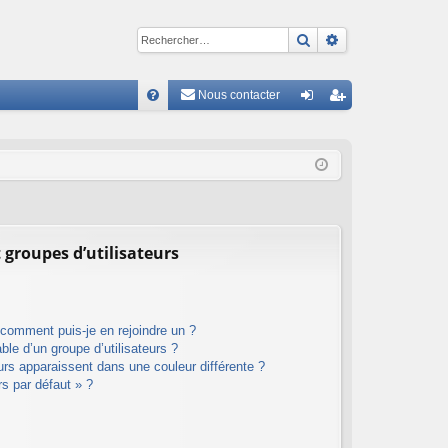
Rechercher
Recherche avan
Nous contacter
R
FA
on
ns
Q
ne
cri
xi
pti
on
on
 groupes d’utilisateurs
t comment puis-je en rejoindre un ?
le d’un groupe d’utilisateurs ?
eurs apparaissent dans une couleur différente ?
rs par défaut » ?