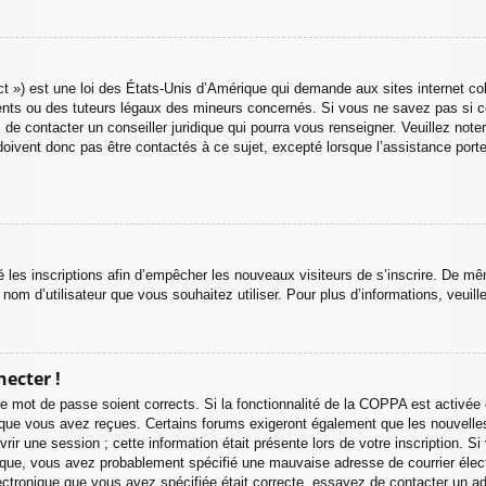
 ») est une loi des États-Unis d’Amérique qui demande aux sites internet col
nts ou des tuteurs légaux des mineurs concernés. Si vous ne savez pas si c
 de contacter un conseiller juridique qui pourra vous renseigner. Veuillez not
oivent donc pas être contactés à ce sujet, excepté lorsque l’assistance porte
vé les inscriptions afin d’empêcher les nouveaux visiteurs de s’inscrire. De m
du nom d’utilisateur que vous souhaitez utiliser. Pour plus d’informations, veui
necter !
otre mot de passe soient corrects. Si la fonctionnalité de la COPPA est activ
ns que vous avez reçues. Certains forums exigeront également que les nouvelle
rir une session ; cette information était présente lors de votre inscription. Si
ique, vous avez probablement spécifié une mauvaise adresse de courrier électro
électronique que vous avez spécifiée était correcte, essayez de contacter un a