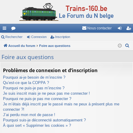
Nous contacter
ac
Rechercher
or
Connexion
Inscription
on
ns
R
co
Accueil du forum
u
Foire aux questions
ne
cri
e
ur
m
xi
pti
Foire aux questions
c
ci
s
on
on
h
Problèmes de connexion et d’inscription
e
s
Pourquoi ai-je besoin de m’inscrire ?
r
Qu’est-ce que la COPPA ?
c
Pourquoi ne puis-je pas m’inscrire ?
h
Je suis inscrit mais je ne peux pas me connecter !
e
Pourquoi ne puis-je pas me connecter ?
Je m’étais déjà inscrit par le passé mais ne peux à présent plus me
r
connecter ?!
J’ai perdu mon mot de passe !
Pourquoi suis-je déconnecté automatiquement ?
À quoi sert « Supprimer les cookies » ?