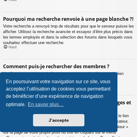
Pourquoi ma recherche renvoie à une page blanche ?!
Votre recherche a renvoyé trop de résultats pour que le serveur puisse les
afficher. Utilisez la recherche avancée et essayez d’être plus précis dans
les termes employés et dans la sélection des forums dans lesquels vous
souhaitez effectuer une recherche.
Haut
Comment puis-je rechercher des membres ?
Veuillez vous rendre sur la liste des membres puis cliquer sur le lien
« Trouver un membre ».
En poursuivant votre navigation sur ce site, vous
Haut
acceptez l’utilisation de cookies vous permettant
de bénéficier d’une expérience de navigation
Comment puis-je retrouver mes propres messages et
optimale.
En savoir plus…
sujets ?
Vos propres messages peuvent être affichés soit en cliquant sur le lien
J’accepte
« Afficher vos messages » dans le panneau de contrôle de l’utilisateur,
soit en cliquant sur le lien « Rechercher les messages de l’utilisateur »
sur la page de votre propre profil ou soit en cliquant sur le menu