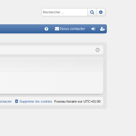
Rechercher
Recherche avan
Nous contacter
R
FA
on
ns
Q
ne
cri
xi
pti
on
on
ontacter
Supprimer les cookies
Fuseau horaire sur
UTC+01:00