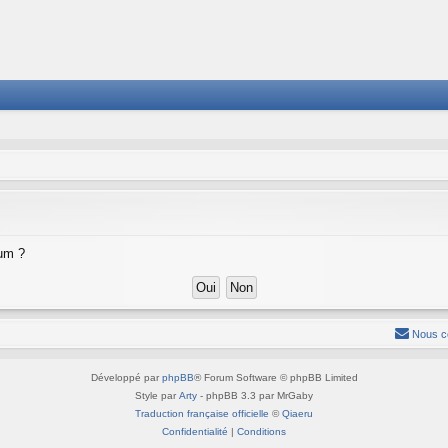
rum ?
Nous c
Développé par
phpBB
® Forum Software © phpBB Limited
Style par
Arty
- phpBB 3.3 par MrGaby
Traduction française officielle
©
Qiaeru
Confidentialité
|
Conditions