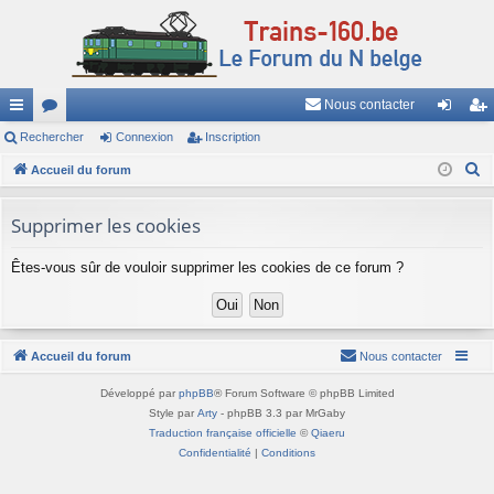
Nous contacter
ac
Rechercher
or
Connexion
Inscription
on
ns
R
co
Accueil du forum
u
ne
cri
e
ur
m
xi
pti
c
Supprimer les cookies
ci
s
on
on
h
Êtes-vous sûr de vouloir supprimer les cookies de ce forum ?
e
s
r
c
h
Accueil du forum
Nous contacter
e
r
Développé par
phpBB
® Forum Software © phpBB Limited
Style par
Arty
- phpBB 3.3 par MrGaby
Traduction française officielle
©
Qiaeru
Confidentialité
|
Conditions