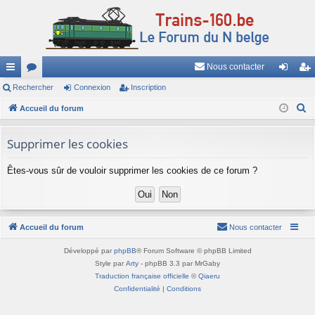
Nous contacter
ac
Rechercher
or
Connexion
Inscription
on
ns
R
co
Accueil du forum
u
ne
cri
e
ur
m
xi
pti
c
Supprimer les cookies
ci
s
on
on
h
Êtes-vous sûr de vouloir supprimer les cookies de ce forum ?
e
s
r
c
h
Accueil du forum
Nous contacter
e
r
Développé par
phpBB
® Forum Software © phpBB Limited
Style par
Arty
- phpBB 3.3 par MrGaby
Traduction française officielle
©
Qiaeru
Confidentialité
|
Conditions