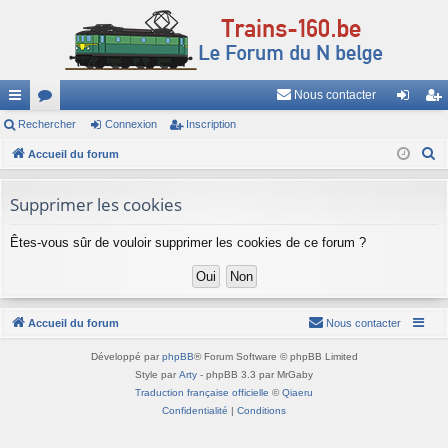
Nous contacter
ac
Rechercher
or
Connexion
Inscription
on
ns
R
co
Accueil du forum
u
ne
cri
e
ur
m
xi
pti
c
Supprimer les cookies
ci
s
on
on
h
Êtes-vous sûr de vouloir supprimer les cookies de ce forum ?
e
s
r
c
h
Accueil du forum
Nous contacter
e
r
Développé par
phpBB
® Forum Software © phpBB Limited
Style par
Arty
- phpBB 3.3 par MrGaby
Traduction française officielle
©
Qiaeru
Confidentialité
|
Conditions