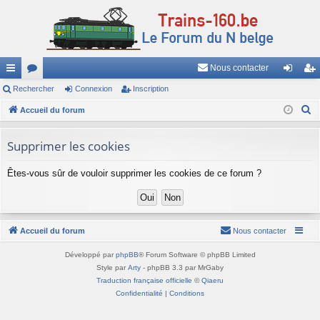
Nous contacter
ac
Rechercher
or
Connexion
Inscription
on
ns
R
co
Accueil du forum
u
ne
cri
e
ur
m
xi
pti
c
Supprimer les cookies
ci
s
on
on
h
Êtes-vous sûr de vouloir supprimer les cookies de ce forum ?
e
s
r
c
h
Accueil du forum
Nous contacter
e
r
Développé par
phpBB
® Forum Software © phpBB Limited
Style par
Arty
- phpBB 3.3 par MrGaby
Traduction française officielle
©
Qiaeru
Confidentialité
|
Conditions