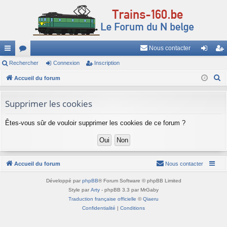
Nous contacter
ac
Rechercher
or
Connexion
Inscription
on
ns
R
co
Accueil du forum
u
ne
cri
e
ur
m
xi
pti
c
Supprimer les cookies
ci
s
on
on
h
Êtes-vous sûr de vouloir supprimer les cookies de ce forum ?
e
s
r
c
h
Accueil du forum
Nous contacter
e
r
Développé par
phpBB
® Forum Software © phpBB Limited
Style par
Arty
- phpBB 3.3 par MrGaby
Traduction française officielle
©
Qiaeru
Confidentialité
|
Conditions