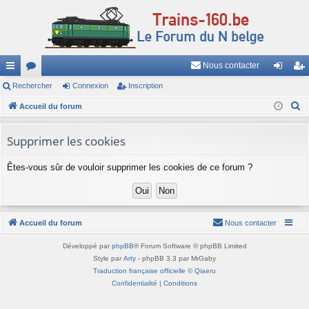
Nous contacter
ac
Rechercher
or
Connexion
Inscription
on
ns
R
co
Accueil du forum
u
ne
cri
e
ur
m
xi
pti
c
Supprimer les cookies
ci
s
on
on
h
Êtes-vous sûr de vouloir supprimer les cookies de ce forum ?
e
s
r
c
h
Accueil du forum
Nous contacter
e
r
Développé par
phpBB
® Forum Software © phpBB Limited
Style par
Arty
- phpBB 3.3 par MrGaby
Traduction française officielle
©
Qiaeru
Confidentialité
|
Conditions