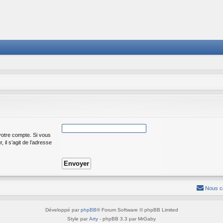
votre compte. Si vous
 il s’agit de l’adresse
Nous c
Développé par
phpBB
® Forum Software © phpBB Limited
Style par
Arty
- phpBB 3.3 par MrGaby