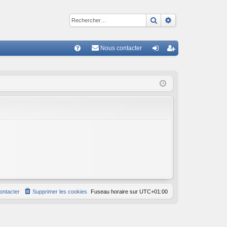
Rechercher
Recherche avan
Nous contacter
R
FA
on
ns
Q
ne
cri
xi
pti
on
on
ontacter
Supprimer les cookies
Fuseau horaire sur
UTC+01:00