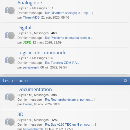
Analogique
Sujets
:
5
,
Messages
:
67
Dernier message :
Re: Dinamo = analogique + dig…
par
ThierryVDB
, 21 août 2025, 09:46
Digital
Sujets
:
65
,
Messages
:
469
Dernier message :
Re: Problème de masse dans lo…
par
JEPE
, 12 mars 2026, 21:59
Logiciel de commande
Sujets
:
9
,
Messages
:
86
Dernier message :
Re: Tutoriels CDM-RAIL
par
perejoseph
, 08 juin 2022, 09:54
Les ressources
Documentation
Sujets
:
45
,
Messages
:
398
Dernier message :
Re: Recherche éclaté et nomen…
par
thierry
, 10 nov. 2024, 20:18
3D
Sujets
:
60
,
Messages
:
1282
Dernier message :
Re: Bus A120 TEC en N en cour…
par
hervestibamfb
, 19 févr. 2022, 17:50