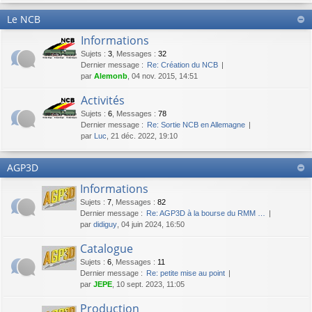
Le NCB
Informations
Sujets
:
3
,
Messages
:
32
Dernier message :
Re: Création du NCB
par
Alemonb
, 04 nov. 2015, 14:51
Activités
Sujets
:
6
,
Messages
:
78
Dernier message :
Re: Sortie NCB en Allemagne
par
Luc
, 21 déc. 2022, 19:10
AGP3D
Informations
Sujets
:
7
,
Messages
:
82
Dernier message :
Re: AGP3D à la bourse du RMM …
par
didiguy
, 04 juin 2024, 16:50
Catalogue
Sujets
:
6
,
Messages
:
11
Dernier message :
Re: petite mise au point
par
JEPE
, 10 sept. 2023, 11:05
Production