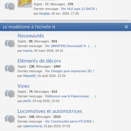
Sujets
:
17
,
Messages
:
378
Dernier message :
Re: HLE type 13 SNCB
par
Kingfab
, 06 avr. 2026, 17:28
Le modélisme à l'échelle N
Nouveautés
Sujets
:
99
,
Messages
:
824
Dernier message :
Re: [MINIFER] Nouveauté N : L…
par
trasha
, 06 mars 2026, 09:15
Eléments de décors
Sujets
:
138
,
Messages
:
1844
Dernier message :
Re: Designs pour impression 3D
par
Riquet90
, 15 août 2025, 22:29
Voies
Sujets
:
74
,
Messages
:
614
Dernier message :
Référence voie N Fleischmann …
par
pls59
, 24 mai 2026, 15:04
Locomotives et automotrices
Sujets
:
148
,
Messages
:
2010
Dernier message :
Re: Construction perso FS E405
par
spleencheval
, 15 juin 2026, 07:53