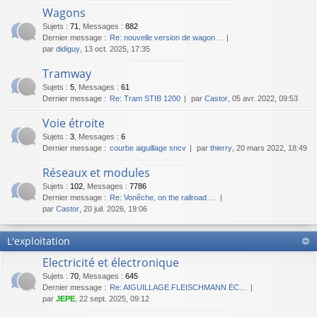
Wagons
Sujets
:
71
,
Messages
:
882
Dernier message :
Re: nouvelle version de wagon…
par
didiguy
, 13 oct. 2025, 17:35
Tramway
Sujets
:
5
,
Messages
:
61
Dernier message :
Re: Tram STIB 1200
par
Castor
, 05 avr. 2022, 09:53
Voie étroite
Sujets
:
3
,
Messages
:
6
Dernier message :
courbe aiguillage sncv
par
thierry
, 20 mars 2022, 18:49
Réseaux et modules
Sujets
:
102
,
Messages
:
7786
Dernier message :
Re: Vonêche, on the railroad …
par
Castor
, 20 juil. 2026, 19:06
L'exploitation
Electricité et électronique
Sujets
:
70
,
Messages
:
645
Dernier message :
Re: AIGUILLAGE FLEISCHMANN ÉC…
par
JEPE
, 22 sept. 2025, 09:12