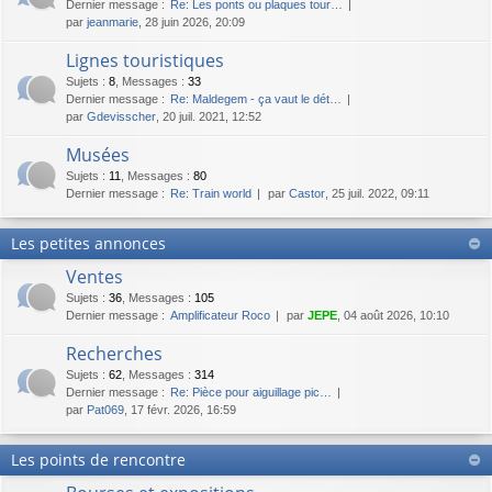
Dernier message :
Re: Les ponts ou plaques tour…
par
jeanmarie
, 28 juin 2026, 20:09
Lignes touristiques
Sujets
:
8
,
Messages
:
33
Dernier message :
Re: Maldegem - ça vaut le dét…
par
Gdevisscher
, 20 juil. 2021, 12:52
Musées
Sujets
:
11
,
Messages
:
80
Dernier message :
Re: Train world
par
Castor
, 25 juil. 2022, 09:11
Les petites annonces
Ventes
Sujets
:
36
,
Messages
:
105
Dernier message :
Amplificateur Roco
par
JEPE
, 04 août 2026, 10:10
Recherches
Sujets
:
62
,
Messages
:
314
Dernier message :
Re: Pièce pour aiguillage pic…
par
Pat069
, 17 févr. 2026, 16:59
Les points de rencontre