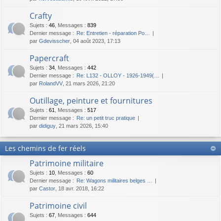
Crafty
Sujets
:
46
,
Messages
:
839
Dernier message :
Re: Entretien - réparation Po…
par
Gdevisscher
, 04 août 2023, 17:13
Papercraft
Sujets
:
34
,
Messages
:
442
Dernier message :
Re: L132 - OLLOY - 1926-1949(…
par
RolandVV
, 21 mars 2026, 21:20
Outillage, peinture et fournitures
Sujets
:
61
,
Messages
:
517
Dernier message :
Re: un petit truc pratique
par
didiguy
, 21 mars 2026, 15:40
Les chemins de fer réels
Patrimoine militaire
Sujets
:
10
,
Messages
:
60
Dernier message :
Re: Wagons militaires belges …
par
Castor
, 18 avr. 2018, 16:22
Patrimoine civil
Sujets
:
67
,
Messages
:
644