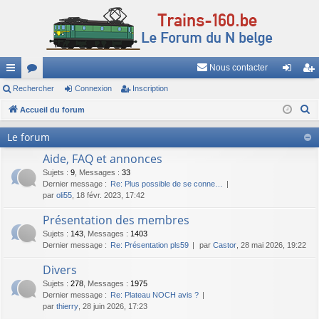
Nous contacter
ac
Rechercher
or
Connexion
Inscription
on
ns
R
co
Accueil du forum
u
ne
cri
e
ur
m
xi
pti
Le forum
c
ci
s
on
on
Aide, FAQ et annonces
h
e
Sujets
:
9
,
Messages
:
33
s
Dernier message :
Re: Plus possible de se conne…
r
par
oli55
, 18 févr. 2023, 17:42
c
Présentation des membres
h
Sujets
:
143
,
Messages
:
1403
e
Dernier message :
Re: Présentation pls59
par
Castor
, 28 mai 2026, 19:22
r
Divers
Sujets
:
278
,
Messages
:
1975
Dernier message :
Re: Plateau NOCH avis ?
par
thierry
, 28 juin 2026, 17:23