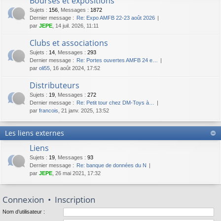
Bourses et expositions
Sujets
:
156
,
Messages
:
1872
Dernier message :
Re: Expo AMFB 22-23 août 2026
par
JEPE
, 14 juil. 2026, 11:11
Clubs et associations
Sujets
:
14
,
Messages
:
293
Dernier message :
Re: Portes ouvertes AMFB 24 e…
par
oli55
, 16 août 2024, 17:52
Distributeurs
Sujets
:
19
,
Messages
:
272
Dernier message :
Re: Petit tour chez DM-Toys à…
par
francois
, 21 janv. 2025, 13:52
Les liens externes
Liens
Sujets
:
19
,
Messages
:
93
Dernier message :
Re: banque de données du N
par
JEPE
, 26 mai 2021, 17:32
Connexion
•
Inscription
Nom d’utilisateur :