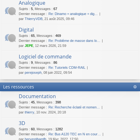
Analogique
Sujets
:
5
,
Messages
:
67
Dernier message :
Re: Dinamo = analogique + dig…
par
ThierryVDB
, 21 août 2025, 09:46
Digital
Sujets
:
65
,
Messages
:
469
Dernier message :
Re: Problème de masse dans lo…
par
JEPE
, 12 mars 2026, 21:59
Logiciel de commande
Sujets
:
9
,
Messages
:
86
Dernier message :
Re: Tutoriels CDM-RAIL
par
perejoseph
, 08 juin 2022, 09:54
Les ressources
Documentation
Sujets
:
45
,
Messages
:
398
Dernier message :
Re: Recherche éclaté et nomen…
par
thierry
, 10 nov. 2024, 20:18
3D
Sujets
:
60
,
Messages
:
1282
Dernier message :
Re: Bus A120 TEC en N en cour…
par
hervestibamfb
, 19 févr. 2022, 17:50