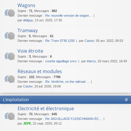
Wagons
Sujets
:
71
,
Messages
:
882
Dernier message :
Re: nouvelle version de wagon…
par
didiguy
, 13 oct. 2025, 17:35
Tramway
Sujets
:
5
,
Messages
:
61
Dernier message :
Re: Tram STIB 1200
par
Castor
, 05 avr. 2022, 09:53
Voie étroite
Sujets
:
3
,
Messages
:
6
Dernier message :
courbe aiguillage sncv
par
thierry
, 20 mars 2022, 18:49
Réseaux et modules
Sujets
:
102
,
Messages
:
7786
Dernier message :
Re: Vonêche, on the railroad …
par
Castor
, 20 juil. 2026, 19:06
L'exploitation
Electricité et électronique
Sujets
:
70
,
Messages
:
645
Dernier message :
Re: AIGUILLAGE FLEISCHMANN ÉC…
par
JEPE
, 22 sept. 2025, 09:12