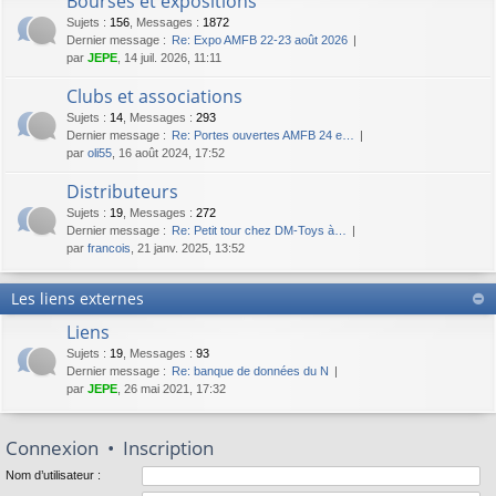
Bourses et expositions
Sujets
:
156
,
Messages
:
1872
Dernier message :
Re: Expo AMFB 22-23 août 2026
par
JEPE
, 14 juil. 2026, 11:11
Clubs et associations
Sujets
:
14
,
Messages
:
293
Dernier message :
Re: Portes ouvertes AMFB 24 e…
par
oli55
, 16 août 2024, 17:52
Distributeurs
Sujets
:
19
,
Messages
:
272
Dernier message :
Re: Petit tour chez DM-Toys à…
par
francois
, 21 janv. 2025, 13:52
Les liens externes
Liens
Sujets
:
19
,
Messages
:
93
Dernier message :
Re: banque de données du N
par
JEPE
, 26 mai 2021, 17:32
Connexion
•
Inscription
Nom d’utilisateur :