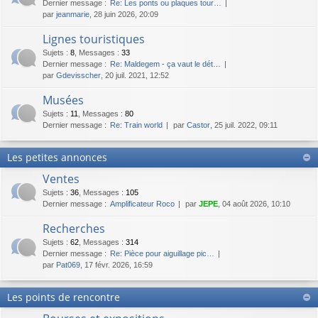
Dernier message :
Re: Les ponts ou plaques tour…
par
jeanmarie
, 28 juin 2026, 20:09
Lignes touristiques
Sujets
:
8
,
Messages
:
33
Dernier message :
Re: Maldegem - ça vaut le dét…
par
Gdevisscher
, 20 juil. 2021, 12:52
Musées
Sujets
:
11
,
Messages
:
80
Dernier message :
Re: Train world
par
Castor
, 25 juil. 2022, 09:11
Les petites annonces
Ventes
Sujets
:
36
,
Messages
:
105
Dernier message :
Amplificateur Roco
par
JEPE
, 04 août 2026, 10:10
Recherches
Sujets
:
62
,
Messages
:
314
Dernier message :
Re: Pièce pour aiguillage pic…
par
Pat069
, 17 févr. 2026, 16:59
Les points de rencontre