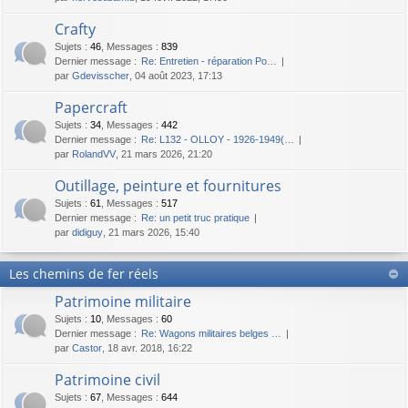
Crafty
Sujets
:
46
,
Messages
:
839
Dernier message :
Re: Entretien - réparation Po…
par
Gdevisscher
, 04 août 2023, 17:13
Papercraft
Sujets
:
34
,
Messages
:
442
Dernier message :
Re: L132 - OLLOY - 1926-1949(…
par
RolandVV
, 21 mars 2026, 21:20
Outillage, peinture et fournitures
Sujets
:
61
,
Messages
:
517
Dernier message :
Re: un petit truc pratique
par
didiguy
, 21 mars 2026, 15:40
Les chemins de fer réels
Patrimoine militaire
Sujets
:
10
,
Messages
:
60
Dernier message :
Re: Wagons militaires belges …
par
Castor
, 18 avr. 2018, 16:22
Patrimoine civil
Sujets
:
67
,
Messages
:
644