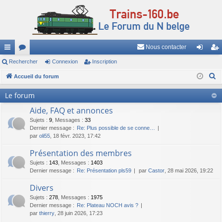
Nous contacter
ac
Rechercher
or
Connexion
Inscription
on
ns
R
co
Accueil du forum
u
ne
cri
e
ur
m
xi
pti
Le forum
c
ci
s
on
on
Aide, FAQ et annonces
h
e
Sujets
:
9
,
Messages
:
33
s
Dernier message :
Re: Plus possible de se conne…
r
par
oli55
, 18 févr. 2023, 17:42
c
Présentation des membres
h
Sujets
:
143
,
Messages
:
1403
e
Dernier message :
Re: Présentation pls59
par
Castor
, 28 mai 2026, 19:22
r
Divers
Sujets
:
278
,
Messages
:
1975
Dernier message :
Re: Plateau NOCH avis ?
par
thierry
, 28 juin 2026, 17:23