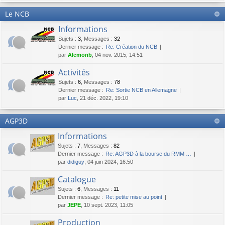
Le NCB
Informations
Sujets
:
3
,
Messages
:
32
Dernier message :
Re: Création du NCB
par
Alemonb
, 04 nov. 2015, 14:51
Activités
Sujets
:
6
,
Messages
:
78
Dernier message :
Re: Sortie NCB en Allemagne
par
Luc
, 21 déc. 2022, 19:10
AGP3D
Informations
Sujets
:
7
,
Messages
:
82
Dernier message :
Re: AGP3D à la bourse du RMM …
par
didiguy
, 04 juin 2024, 16:50
Catalogue
Sujets
:
6
,
Messages
:
11
Dernier message :
Re: petite mise au point
par
JEPE
, 10 sept. 2023, 11:05
Production