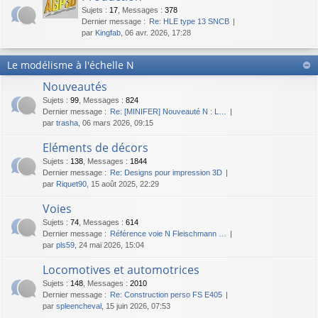
Sujets
:
17
,
Messages
:
378
Dernier message :
Re: HLE type 13 SNCB
par
Kingfab
, 06 avr. 2026, 17:28
Le modélisme à l'échelle N
Nouveautés
Sujets
:
99
,
Messages
:
824
Dernier message :
Re: [MINIFER] Nouveauté N : L…
par
trasha
, 06 mars 2026, 09:15
Eléments de décors
Sujets
:
138
,
Messages
:
1844
Dernier message :
Re: Designs pour impression 3D
par
Riquet90
, 15 août 2025, 22:29
Voies
Sujets
:
74
,
Messages
:
614
Dernier message :
Référence voie N Fleischmann …
par
pls59
, 24 mai 2026, 15:04
Locomotives et automotrices
Sujets
:
148
,
Messages
:
2010
Dernier message :
Re: Construction perso FS E405
par
spleencheval
, 15 juin 2026, 07:53