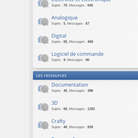
Sujets
:
70
,
Messages
:
645
Analogique
Sujets
:
5
,
Messages
:
67
Digital
Sujets
:
65
,
Messages
:
469
Logiciel de commande
Sujets
:
9
,
Messages
:
86
Les ressources
Documentation
Sujets
:
45
,
Messages
:
398
3D
Sujets
:
60
,
Messages
:
1282
Crafty
Sujets
:
46
,
Messages
:
839