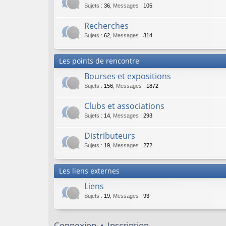
Sujets
:
36
,
Messages
:
105
Recherches
Sujets
:
62
,
Messages
:
314
Les points de rencontre
Bourses et expositions
Sujets
:
156
,
Messages
:
1872
Clubs et associations
Sujets
:
14
,
Messages
:
293
Distributeurs
Sujets
:
19
,
Messages
:
272
Les liens externes
Liens
Sujets
:
19
,
Messages
:
93
Connexion
•
Inscription