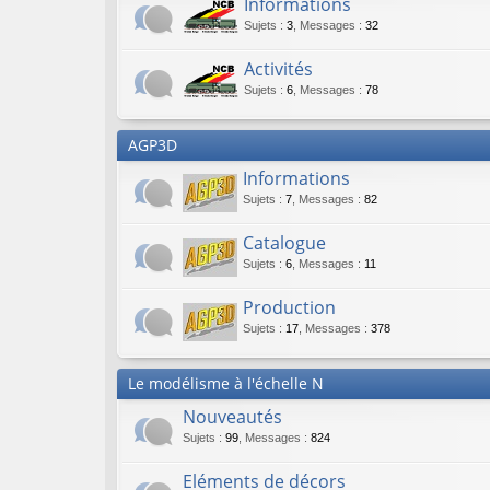
Informations
Sujets
:
3
,
Messages
:
32
Activités
Sujets
:
6
,
Messages
:
78
AGP3D
Informations
Sujets
:
7
,
Messages
:
82
Catalogue
Sujets
:
6
,
Messages
:
11
Production
Sujets
:
17
,
Messages
:
378
Le modélisme à l'échelle N
Nouveautés
Sujets
:
99
,
Messages
:
824
Eléments de décors