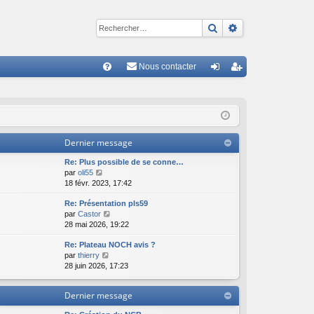
Rechercher
Recherche avan
Nous contacter
R
FA
on
ns
Q
ne
cri
xi
pti
Dernier message
on
on
Re: Plus possible de se conne…
C
par
oli55
o
18 févr. 2023, 17:42
n
Re: Présentation pls59
s
C
par
Castor
u
o
28 mai 2026, 19:22
l
n
t
Re: Plateau NOCH avis ?
s
e
C
par
thierry
u
r
o
28 juin 2026, 17:23
l
l
n
t
e
s
e
d
Dernier message
u
r
e
l
l
r