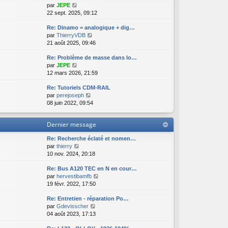
e
n
m
a
C
par
JEPE
e
d
i
e
g
o
22 sept. 2025, 09:12
r
e
e
s
e
n
l
r
r
s
Re: Dinamo = analogique + dig…
s
e
n
m
a
C
par
ThierryVDB
u
d
i
e
g
o
21 août 2025, 09:46
l
e
e
s
e
n
t
r
r
s
Re: Problème de masse dans lo…
s
e
n
m
a
C
par
JEPE
u
r
i
e
g
o
12 mars 2026, 21:59
l
l
e
s
e
n
t
e
r
s
Re: Tutoriels CDM-RAIL
s
e
d
m
a
C
par
perejoseph
u
r
e
e
g
o
08 juin 2022, 09:54
l
l
r
s
e
n
t
e
n
s
s
e
d
i
a
Dernier message
u
r
e
e
g
l
l
r
r
e
Re: Recherche éclaté et nomen…
t
e
n
m
C
par
thierry
e
d
i
e
o
10 nov. 2024, 20:18
r
e
e
s
n
l
r
r
s
Re: Bus A120 TEC en N en cour…
s
e
n
m
a
C
par
hervestibamfb
u
d
i
e
g
o
19 févr. 2022, 17:50
l
e
e
s
e
n
t
r
r
s
Re: Entretien - réparation Po…
s
e
n
m
a
C
par
Gdevisscher
u
r
i
e
g
o
04 août 2023, 17:13
l
l
e
s
e
n
t
e
r
s