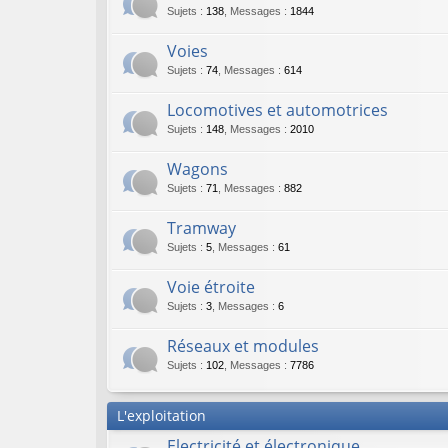
Sujets
:
138
,
Messages
:
1844
Voies
Sujets
:
74
,
Messages
:
614
Locomotives et automotrices
Sujets
:
148
,
Messages
:
2010
Wagons
Sujets
:
71
,
Messages
:
882
Tramway
Sujets
:
5
,
Messages
:
61
Voie étroite
Sujets
:
3
,
Messages
:
6
Réseaux et modules
Sujets
:
102
,
Messages
:
7786
L'exploitation
Electricité et électronique