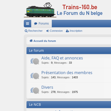
Forums
ac
Rechercher
Connexion
Inscription
co
Accueil du forum
ur
Le forum
ci
Aide, FAQ et annonces
s
Sujets
:
9
,
Messages
:
33
Présentation des membres
Sujets
:
143
,
Messages
:
1403
Divers
Sujets
:
278
,
Messages
:
1975
Le NCB