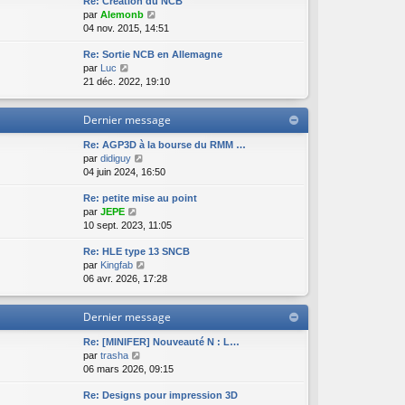
Re: Création du NCB
t
e
n
C
par
Alemonb
e
d
i
o
04 nov. 2015, 14:51
r
e
e
n
l
r
r
Re: Sortie NCB en Allemagne
s
e
n
m
C
par
Luc
u
d
i
e
o
21 déc. 2022, 19:10
l
e
e
s
n
t
r
r
s
s
e
n
m
a
Dernier message
u
r
i
e
g
l
l
e
s
e
Re: AGP3D à la bourse du RMM …
t
e
r
s
C
par
didiguy
e
d
m
a
o
04 juin 2024, 16:50
r
e
e
g
n
l
r
s
e
Re: petite mise au point
s
e
n
s
C
par
JEPE
u
d
i
a
o
10 sept. 2023, 11:05
l
e
e
g
n
t
r
r
e
Re: HLE type 13 SNCB
s
e
n
m
C
par
Kingfab
u
r
i
e
o
06 avr. 2026, 17:28
l
l
e
s
n
t
e
r
s
s
e
d
m
a
Dernier message
u
r
e
e
g
l
l
r
s
e
Re: [MINIFER] Nouveauté N : L…
t
e
n
s
C
par
trasha
e
d
i
a
o
06 mars 2026, 09:15
r
e
e
g
n
l
r
r
e
Re: Designs pour impression 3D
s
e
n
m