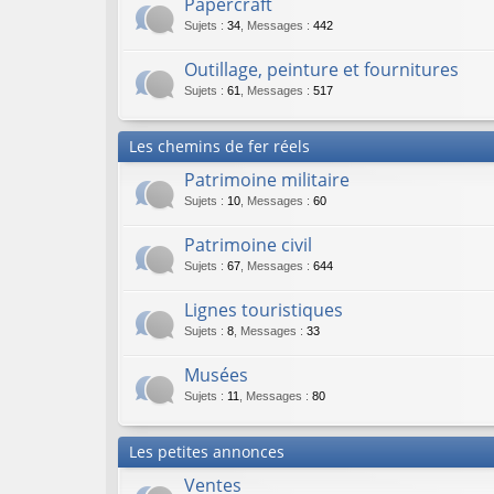
Papercraft
Sujets
:
34
,
Messages
:
442
Outillage, peinture et fournitures
Sujets
:
61
,
Messages
:
517
Les chemins de fer réels
Patrimoine militaire
Sujets
:
10
,
Messages
:
60
Patrimoine civil
Sujets
:
67
,
Messages
:
644
Lignes touristiques
Sujets
:
8
,
Messages
:
33
Musées
Sujets
:
11
,
Messages
:
80
Les petites annonces
Ventes