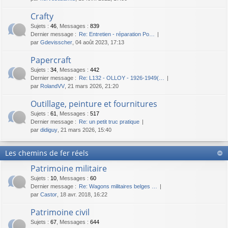
Crafty
Sujets
:
46
,
Messages
:
839
Dernier message :
Re: Entretien - réparation Po…
par
Gdevisscher
, 04 août 2023, 17:13
Papercraft
Sujets
:
34
,
Messages
:
442
Dernier message :
Re: L132 - OLLOY - 1926-1949(…
par
RolandVV
, 21 mars 2026, 21:20
Outillage, peinture et fournitures
Sujets
:
61
,
Messages
:
517
Dernier message :
Re: un petit truc pratique
par
didiguy
, 21 mars 2026, 15:40
Les chemins de fer réels
Patrimoine militaire
Sujets
:
10
,
Messages
:
60
Dernier message :
Re: Wagons militaires belges …
par
Castor
, 18 avr. 2018, 16:22
Patrimoine civil
Sujets
:
67
,
Messages
:
644