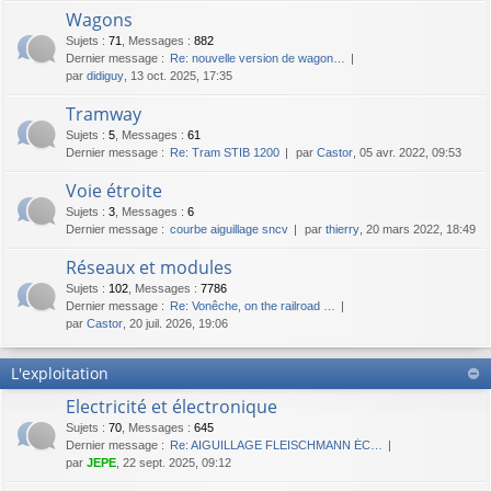
Wagons
Sujets
:
71
,
Messages
:
882
Dernier message :
Re: nouvelle version de wagon…
par
didiguy
, 13 oct. 2025, 17:35
Tramway
Sujets
:
5
,
Messages
:
61
Dernier message :
Re: Tram STIB 1200
par
Castor
, 05 avr. 2022, 09:53
Voie étroite
Sujets
:
3
,
Messages
:
6
Dernier message :
courbe aiguillage sncv
par
thierry
, 20 mars 2022, 18:49
Réseaux et modules
Sujets
:
102
,
Messages
:
7786
Dernier message :
Re: Vonêche, on the railroad …
par
Castor
, 20 juil. 2026, 19:06
L'exploitation
Electricité et électronique
Sujets
:
70
,
Messages
:
645
Dernier message :
Re: AIGUILLAGE FLEISCHMANN ÉC…
par
JEPE
, 22 sept. 2025, 09:12