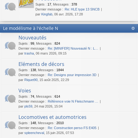
Sujets
:
17
,
Messages
:
378
Dernier message :
Re: HLE type 13 SNCB
par
Kingfab
, 06 avr. 2026, 17:28
Le modélisme à l'échelle N
Nouveautés
Sujets
:
99
,
Messages
:
824
Dernier message :
Re: [MINIFER] Nouveauté N : L…
par
trasha
, 06 mars 2026, 09:15
Eléments de décors
Sujets
:
138
,
Messages
:
1844
Dernier message :
Re: Designs pour impression 3D
par
Riquet90
, 15 août 2025, 22:29
Voies
Sujets
:
74
,
Messages
:
614
Dernier message :
Référence voie N Fleischmann …
par
pls59
, 24 mai 2026, 15:04
Locomotives et automotrices
Sujets
:
148
,
Messages
:
2010
Dernier message :
Re: Construction perso FS E405
par
spleencheval
, 15 juin 2026, 07:53