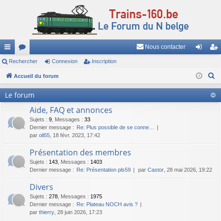
Nous contacter
ac
Rechercher
or
Connexion
Inscription
on
ns
R
co
Accueil du forum
u
ne
cri
e
ur
m
xi
pti
Le forum
c
ci
s
on
on
Aide, FAQ et annonces
h
e
Sujets
:
9
,
Messages
:
33
s
Dernier message :
Re: Plus possible de se conne…
r
par
oli55
, 18 févr. 2023, 17:42
c
Présentation des membres
h
Sujets
:
143
,
Messages
:
1403
e
Dernier message :
Re: Présentation pls59
par
Castor
, 28 mai 2026, 19:22
r
Divers
Sujets
:
278
,
Messages
:
1975
Dernier message :
Re: Plateau NOCH avis ?
par
thierry
, 28 juin 2026, 17:23