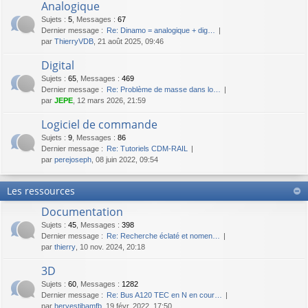
Analogique
Sujets
:
5
,
Messages
:
67
Dernier message :
Re: Dinamo = analogique + dig…
par
ThierryVDB
, 21 août 2025, 09:46
Digital
Sujets
:
65
,
Messages
:
469
Dernier message :
Re: Problème de masse dans lo…
par
JEPE
, 12 mars 2026, 21:59
Logiciel de commande
Sujets
:
9
,
Messages
:
86
Dernier message :
Re: Tutoriels CDM-RAIL
par
perejoseph
, 08 juin 2022, 09:54
Les ressources
Documentation
Sujets
:
45
,
Messages
:
398
Dernier message :
Re: Recherche éclaté et nomen…
par
thierry
, 10 nov. 2024, 20:18
3D
Sujets
:
60
,
Messages
:
1282
Dernier message :
Re: Bus A120 TEC en N en cour…
par
hervestibamfb
, 19 févr. 2022, 17:50