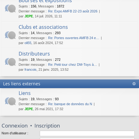
Bourses et expositions
Sujets
:
156
,
Messages
:
1872
Dernier message :
Re: Expo AMFB 22-23 août 2026
par
JEPE
, 14 juil. 2026, 11:11
Clubs et associations
Sujets
:
14
,
Messages
:
293
Dernier message :
Re: Portes ouvertes AMFB 24 e…
par
oli55
, 16 août 2024, 17:52
Distributeurs
Sujets
:
19
,
Messages
:
272
Dernier message :
Re: Petit tour chez DM-Toys à…
par
francois
, 21 janv. 2025, 13:52
Les liens externes
Liens
Sujets
:
19
,
Messages
:
93
Dernier message :
Re: banque de données du N
par
JEPE
, 26 mai 2021, 17:32
Connexion
•
Inscription
Nom d’utilisateur :