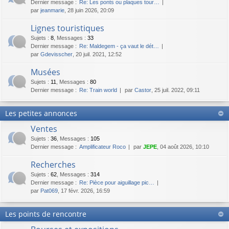
Dernier message :
Re: Les ponts ou plaques tour…
par
jeanmarie
, 28 juin 2026, 20:09
Lignes touristiques
Sujets
:
8
,
Messages
:
33
Dernier message :
Re: Maldegem - ça vaut le dét…
par
Gdevisscher
, 20 juil. 2021, 12:52
Musées
Sujets
:
11
,
Messages
:
80
Dernier message :
Re: Train world
par
Castor
, 25 juil. 2022, 09:11
Les petites annonces
Ventes
Sujets
:
36
,
Messages
:
105
Dernier message :
Amplificateur Roco
par
JEPE
, 04 août 2026, 10:10
Recherches
Sujets
:
62
,
Messages
:
314
Dernier message :
Re: Pièce pour aiguillage pic…
par
Pat069
, 17 févr. 2026, 16:59
Les points de rencontre