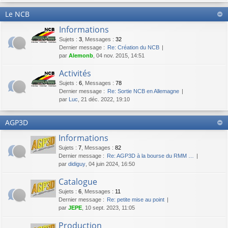
Le NCB
Informations
Sujets
:
3
,
Messages
:
32
Dernier message :
Re: Création du NCB
par
Alemonb
, 04 nov. 2015, 14:51
Activités
Sujets
:
6
,
Messages
:
78
Dernier message :
Re: Sortie NCB en Allemagne
par
Luc
, 21 déc. 2022, 19:10
AGP3D
Informations
Sujets
:
7
,
Messages
:
82
Dernier message :
Re: AGP3D à la bourse du RMM …
par
didiguy
, 04 juin 2024, 16:50
Catalogue
Sujets
:
6
,
Messages
:
11
Dernier message :
Re: petite mise au point
par
JEPE
, 10 sept. 2023, 11:05
Production