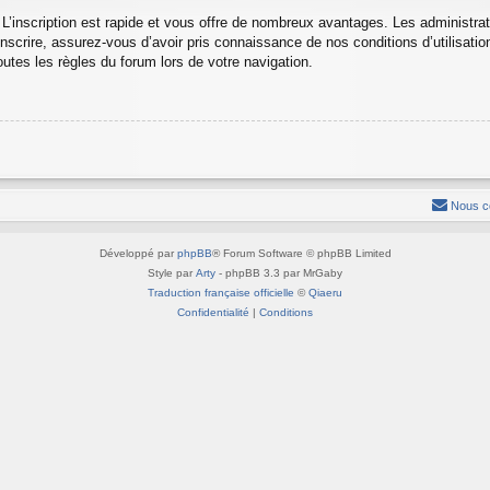
 L’inscription est rapide et vous offre de nombreux avantages. Les administra
nscrire, assurez-vous d’avoir pris connaissance de nos conditions d’utilisation 
utes les règles du forum lors de votre navigation.
Nous c
Développé par
phpBB
® Forum Software © phpBB Limited
Style par
Arty
- phpBB 3.3 par MrGaby
Traduction française officielle
©
Qiaeru
Confidentialité
|
Conditions