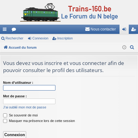
Nous contacter
ac
Rechercher
or
Connexion
Inscription
on
ns
R
co
Accueil du forum
u
ne
cri
e
ur
m
xi
pti
c
Vous devez vous inscrire et vous connecter afin de
ci
s
on
on
h
pouvoir consulter le profil des utilisateurs.
e
s
r
Nom d’utilisateur :
c
h
Mot de passe :
e
J’ai oublié mon mot de passe
r
Se souvenir de moi
Masquer ma présence lors de cette session