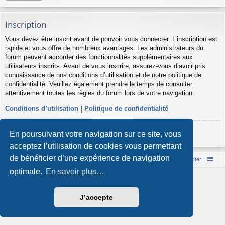
Inscription
Vous devez être inscrit avant de pouvoir vous connecter. L’inscription est
rapide et vous offre de nombreux avantages. Les administrateurs du
forum peuvent accorder des fonctionnalités supplémentaires aux
utilisateurs inscrits. Avant de vous inscrire, assurez-vous d’avoir pris
connaissance de nos conditions d’utilisation et de notre politique de
confidentialité. Veuillez également prendre le temps de consulter
attentivement toutes les règles du forum lors de votre navigation.
Conditions d’utilisation
|
Politique de confidentialité
Inscription
En poursuivant votre navigation sur ce site, vous
acceptez l’utilisation de cookies vous permettant
de bénéficier d’une expérience de navigation
Accueil du forum
Nous contacter
optimale.
En savoir plus…
Développé par
phpBB
® Forum Software © phpBB Limited
Style par
Arty
- phpBB 3.3 par MrGaby
Traduction française officielle
©
Qiaeru
J’accepte
Confidentialité
|
Conditions