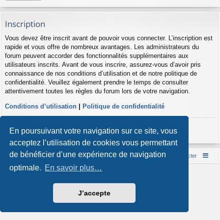
Inscription
Vous devez être inscrit avant de pouvoir vous connecter. L’inscription est
rapide et vous offre de nombreux avantages. Les administrateurs du
forum peuvent accorder des fonctionnalités supplémentaires aux
utilisateurs inscrits. Avant de vous inscrire, assurez-vous d’avoir pris
connaissance de nos conditions d’utilisation et de notre politique de
confidentialité. Veuillez également prendre le temps de consulter
attentivement toutes les règles du forum lors de votre navigation.
Conditions d’utilisation
|
Politique de confidentialité
Inscription
En poursuivant votre navigation sur ce site, vous
acceptez l’utilisation de cookies vous permettant
de bénéficier d’une expérience de navigation
Accueil du forum
Nous contacter
optimale.
En savoir plus…
Développé par
phpBB
® Forum Software © phpBB Limited
Style par
Arty
- phpBB 3.3 par MrGaby
Traduction française officielle
©
Qiaeru
J’accepte
Confidentialité
|
Conditions