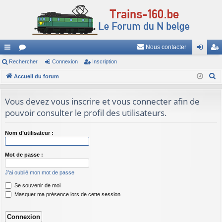
Nous contacter
ac
Rechercher
or
Connexion
Inscription
on
ns
R
co
Accueil du forum
u
ne
cri
e
ur
m
xi
pti
c
Vous devez vous inscrire et vous connecter afin de
ci
s
on
on
h
pouvoir consulter le profil des utilisateurs.
e
s
r
Nom d’utilisateur :
c
h
Mot de passe :
e
J’ai oublié mon mot de passe
r
Se souvenir de moi
Masquer ma présence lors de cette session