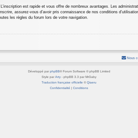
 L’inscription est rapide et vous offre de nombreux avantages. Les administra
nscrire, assurez-vous d’avoir pris connaissance de nos conditions d’utilisation 
utes les règles du forum lors de votre navigation.
Nous c
Développé par
phpBB
® Forum Software © phpBB Limited
Style par
Arty
- phpBB 3.3 par MrGaby
Traduction française officielle
©
Qiaeru
Confidentialité
|
Conditions