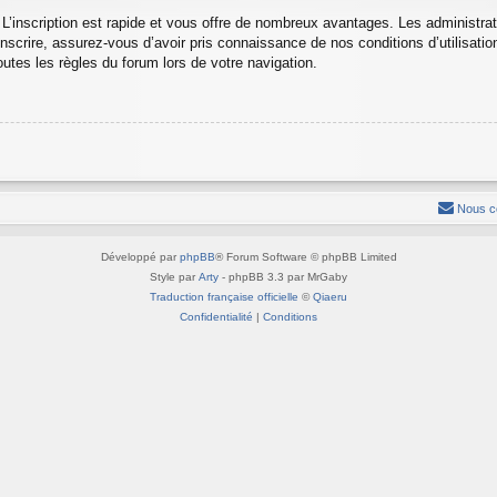
 L’inscription est rapide et vous offre de nombreux avantages. Les administra
nscrire, assurez-vous d’avoir pris connaissance de nos conditions d’utilisation 
utes les règles du forum lors de votre navigation.
Nous c
Développé par
phpBB
® Forum Software © phpBB Limited
Style par
Arty
- phpBB 3.3 par MrGaby
Traduction française officielle
©
Qiaeru
Confidentialité
|
Conditions