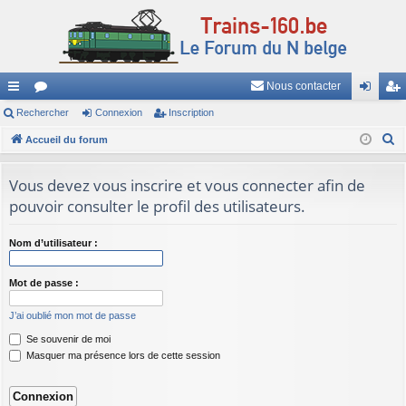
Nous contacter
ac
Rechercher
or
Connexion
Inscription
on
ns
R
co
Accueil du forum
u
ne
cri
e
ur
m
xi
pti
c
Vous devez vous inscrire et vous connecter afin de
ci
s
on
on
h
pouvoir consulter le profil des utilisateurs.
e
s
r
Nom d’utilisateur :
c
h
Mot de passe :
e
J’ai oublié mon mot de passe
r
Se souvenir de moi
Masquer ma présence lors de cette session