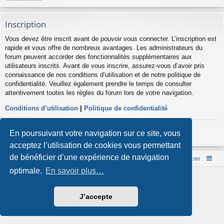
Inscription
Vous devez être inscrit avant de pouvoir vous connecter. L’inscription est
rapide et vous offre de nombreux avantages. Les administrateurs du
forum peuvent accorder des fonctionnalités supplémentaires aux
utilisateurs inscrits. Avant de vous inscrire, assurez-vous d’avoir pris
connaissance de nos conditions d’utilisation et de notre politique de
confidentialité. Veuillez également prendre le temps de consulter
attentivement toutes les règles du forum lors de votre navigation.
Conditions d’utilisation
|
Politique de confidentialité
Inscription
En poursuivant votre navigation sur ce site, vous
acceptez l’utilisation de cookies vous permettant
de bénéficier d’une expérience de navigation
Accueil du forum
Nous contacter
optimale.
En savoir plus…
Développé par
phpBB
® Forum Software © phpBB Limited
Style par
Arty
- phpBB 3.3 par MrGaby
Traduction française officielle
©
Qiaeru
J’accepte
Confidentialité
|
Conditions