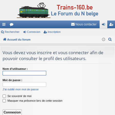
Nous contacter
ac
Rechercher
or
Connexion
Inscription
on
ns
R
co
Accueil du forum
u
ne
cri
e
ur
m
xi
pti
c
Vous devez vous inscrire et vous connecter afin de
ci
s
on
on
h
pouvoir consulter le profil des utilisateurs.
e
s
r
Nom d’utilisateur :
c
h
Mot de passe :
e
J’ai oublié mon mot de passe
r
Se souvenir de moi
Masquer ma présence lors de cette session