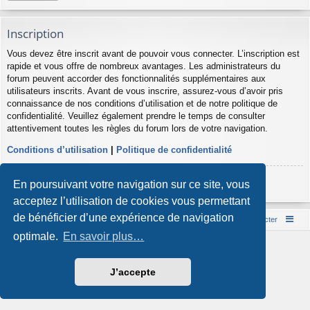
Inscription
Vous devez être inscrit avant de pouvoir vous connecter. L’inscription est
rapide et vous offre de nombreux avantages. Les administrateurs du
forum peuvent accorder des fonctionnalités supplémentaires aux
utilisateurs inscrits. Avant de vous inscrire, assurez-vous d’avoir pris
connaissance de nos conditions d’utilisation et de notre politique de
confidentialité. Veuillez également prendre le temps de consulter
attentivement toutes les règles du forum lors de votre navigation.
Conditions d’utilisation
|
Politique de confidentialité
Inscription
En poursuivant votre navigation sur ce site, vous
acceptez l’utilisation de cookies vous permettant
de bénéficier d’une expérience de navigation
Accueil du forum
Nous contacter
optimale.
En savoir plus…
Développé par
phpBB
® Forum Software © phpBB Limited
Style par
Arty
- phpBB 3.3 par MrGaby
Traduction française officielle
©
Qiaeru
J’accepte
Confidentialité
|
Conditions