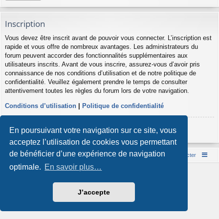
Inscription
Vous devez être inscrit avant de pouvoir vous connecter. L’inscription est
rapide et vous offre de nombreux avantages. Les administrateurs du
forum peuvent accorder des fonctionnalités supplémentaires aux
utilisateurs inscrits. Avant de vous inscrire, assurez-vous d’avoir pris
connaissance de nos conditions d’utilisation et de notre politique de
confidentialité. Veuillez également prendre le temps de consulter
attentivement toutes les règles du forum lors de votre navigation.
Conditions d’utilisation
|
Politique de confidentialité
Inscription
En poursuivant votre navigation sur ce site, vous
acceptez l’utilisation de cookies vous permettant
de bénéficier d’une expérience de navigation
Accueil du forum
Nous contacter
optimale.
En savoir plus…
Développé par
phpBB
® Forum Software © phpBB Limited
Style par
Arty
- phpBB 3.3 par MrGaby
Traduction française officielle
©
Qiaeru
J’accepte
Confidentialité
|
Conditions