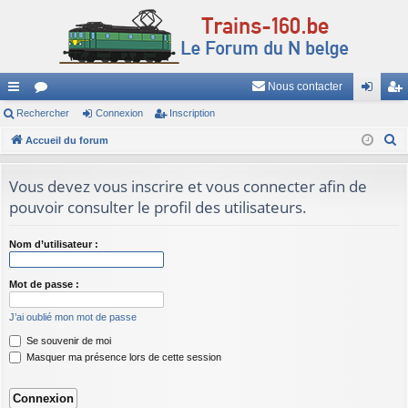
Nous contacter
ac
Rechercher
or
Connexion
Inscription
on
ns
R
co
Accueil du forum
u
ne
cri
e
ur
m
xi
pti
c
Vous devez vous inscrire et vous connecter afin de
ci
s
on
on
h
pouvoir consulter le profil des utilisateurs.
e
s
r
Nom d’utilisateur :
c
h
Mot de passe :
e
J’ai oublié mon mot de passe
r
Se souvenir de moi
Masquer ma présence lors de cette session