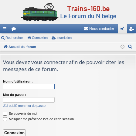
Nous contacter
ac
Rechercher
or
Connexion
Inscription
on
ns
R
co
Accueil du forum
u
ne
cri
e
ur
m
xi
pti
c
Vous devez vous connecter afin de pouvoir citer les
ci
s
on
on
h
messages de ce forum.
e
s
r
Nom d’utilisateur :
c
h
Mot de passe :
e
J’ai oublié mon mot de passe
r
Se souvenir de moi
Masquer ma présence lors de cette session