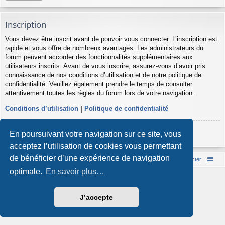
Inscription
Vous devez être inscrit avant de pouvoir vous connecter. L’inscription est
rapide et vous offre de nombreux avantages. Les administrateurs du
forum peuvent accorder des fonctionnalités supplémentaires aux
utilisateurs inscrits. Avant de vous inscrire, assurez-vous d’avoir pris
connaissance de nos conditions d’utilisation et de notre politique de
confidentialité. Veuillez également prendre le temps de consulter
attentivement toutes les règles du forum lors de votre navigation.
Conditions d’utilisation
|
Politique de confidentialité
Inscription
En poursuivant votre navigation sur ce site, vous
acceptez l’utilisation de cookies vous permettant
de bénéficier d’une expérience de navigation
Accueil du forum
Nous contacter
optimale.
En savoir plus…
Développé par
phpBB
® Forum Software © phpBB Limited
Style par
Arty
- phpBB 3.3 par MrGaby
Traduction française officielle
©
Qiaeru
J’accepte
Confidentialité
|
Conditions