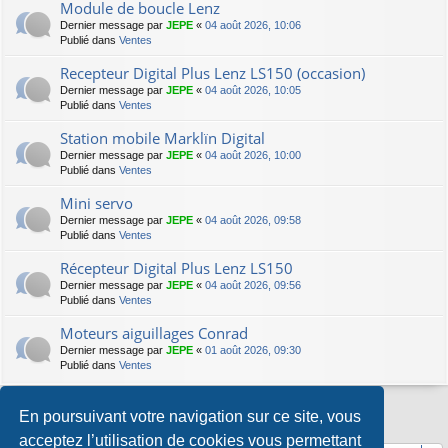
Module de boucle Lenz
Dernier message par
JEPE
«
04 août 2026, 10:06
Publié dans
Ventes
Recepteur Digital Plus Lenz LS150 (occasion)
Dernier message par
JEPE
«
04 août 2026, 10:05
Publié dans
Ventes
Station mobile Marklïn Digital
Dernier message par
JEPE
«
04 août 2026, 10:00
Publié dans
Ventes
Mini servo
Dernier message par
JEPE
«
04 août 2026, 09:58
Publié dans
Ventes
Récepteur Digital Plus Lenz LS150
Dernier message par
JEPE
«
04 août 2026, 09:56
Publié dans
Ventes
Moteurs aiguillages Conrad
Dernier message par
JEPE
«
01 août 2026, 09:30
Publié dans
Ventes
En poursuivant votre navigation sur ce site, vous
La recherche a retourné 8 résultats • Page
1
sur
1
acceptez l’utilisation de cookies vous permettant