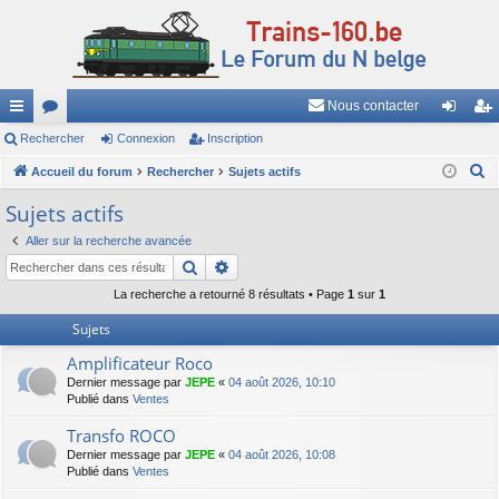
Nous contacter
ac
Rechercher
or
Connexion
Inscription
on
ns
R
co
Accueil du forum
u
Rechercher
Sujets actifs
ne
cri
e
ur
m
xi
pti
Sujets actifs
c
ci
s
on
on
Aller sur la recherche avancée
h
Rechercher
Recherche avancée
e
s
r
La recherche a retourné 8 résultats • Page
1
sur
1
c
Sujets
h
Amplificateur Roco
e
Dernier message par
JEPE
«
04 août 2026, 10:10
r
Publié dans
Ventes
Transfo ROCO
Dernier message par
JEPE
«
04 août 2026, 10:08
Publié dans
Ventes