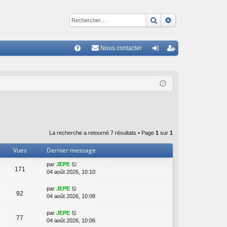
Rechercher
Recherche avan
Nous contacter
R
FA
on
ns
Q
ne
cri
xi
pti
on
on
La recherche a retourné 7 résultats • Page
1
sur
1
Vues
Dernier message
par
JEPE
171
04 août 2026, 10:10
par
JEPE
92
04 août 2026, 10:08
par
JEPE
77
04 août 2026, 10:06