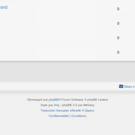
ion)
0
0
0
0
Nous c
Développé par
phpBB
® Forum Software © phpBB Limited
Style par
Arty
- phpBB 3.3 par MrGaby
Traduction française officielle
©
Qiaeru
Confidentialité
|
Conditions