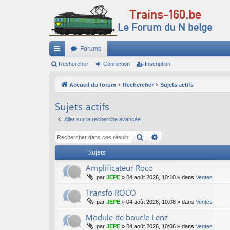
Forums
ac
Rechercher
Connexion
Inscription
co
Accueil du forum
Rechercher
Sujets actifs
ur
Sujets actifs
ci
Aller sur la recherche avancée
s
Rechercher
Recherche avancée
Sujets
Amplificateur Roco
par
JEPE
»
04 août 2026, 10:10
» dans
Ventes
Transfo ROCO
par
JEPE
»
04 août 2026, 10:08
» dans
Ventes
Module de boucle Lenz
par
JEPE
»
04 août 2026, 10:06
» dans
Ventes