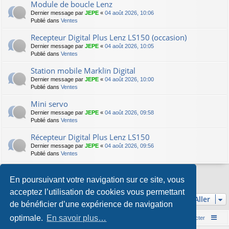
Module de boucle Lenz
Dernier message par
JEPE
«
04 août 2026, 10:06
Publié dans
Ventes
Recepteur Digital Plus Lenz LS150 (occasion)
Dernier message par
JEPE
«
04 août 2026, 10:05
Publié dans
Ventes
Station mobile Marklïn Digital
Dernier message par
JEPE
«
04 août 2026, 10:00
Publié dans
Ventes
Mini servo
Dernier message par
JEPE
«
04 août 2026, 09:58
Publié dans
Ventes
Récepteur Digital Plus Lenz LS150
Dernier message par
JEPE
«
04 août 2026, 09:56
Publié dans
Ventes
En poursuivant votre navigation sur ce site, vous
La recherche a retourné 7 résultats • Page
1
sur
1
acceptez l’utilisation de cookies vous permettant
Aller
de bénéficier d’une expérience de navigation
optimale.
En savoir plus…
Accueil du forum
Nous contacter