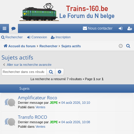
Nous contacter
ac
Rechercher
or
Connexion
Inscription
on
ns
R
co
Accueil du forum
u
Rechercher
Sujets actifs
ne
cri
e
ur
m
xi
pti
Sujets actifs
c
ci
s
on
on
Aller sur la recherche avancée
h
Rechercher
Recherche avancée
e
s
r
La recherche a retourné 7 résultats • Page
1
sur
1
c
Sujets
h
Amplificateur Roco
e
Dernier message par
JEPE
«
04 août 2026, 10:10
r
Publié dans
Ventes
Transfo ROCO
Dernier message par
JEPE
«
04 août 2026, 10:08
Publié dans
Ventes