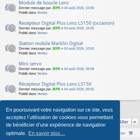
Module de boucle Lenz
Dernier message par
JEPE
«
04 août 2026, 10:06
Publié dans
Ventes
Recepteur Digital Plus Lenz LS150 (occasion)
Dernier message par
JEPE
«
04 août 2026, 10:05
Publié dans
Ventes
Station mobile Marklïn Digital
Dernier message par
JEPE
«
04 août 2026, 10:00
Publié dans
Ventes
Mini servo
Dernier message par
JEPE
«
04 août 2026, 09:58
Publié dans
Ventes
Récepteur Digital Plus Lenz LS150
Dernier message par
JEPE
«
04 août 2026, 09:56
Publié dans
Ventes
En poursuivant votre navigation sur ce site, vous
La recherche a retourné 7 résultats • Page
1
sur
1
acceptez l’utilisation de cookies vous permettant
Aller
de bénéficier d’une expérience de navigation
optimale.
En savoir plus…
Accueil du forum
Nous contacter