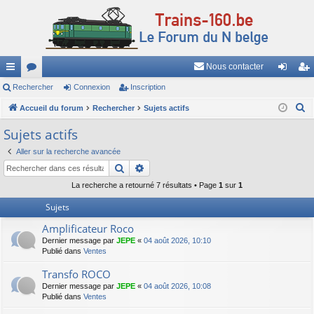
Nous contacter
ac
Rechercher
or
Connexion
Inscription
on
ns
R
co
Accueil du forum
u
Rechercher
Sujets actifs
ne
cri
e
ur
m
xi
pti
Sujets actifs
c
ci
s
on
on
Aller sur la recherche avancée
h
Rechercher
Recherche avancée
e
s
r
La recherche a retourné 7 résultats • Page
1
sur
1
c
Sujets
h
Amplificateur Roco
e
Dernier message par
JEPE
«
04 août 2026, 10:10
r
Publié dans
Ventes
Transfo ROCO
Dernier message par
JEPE
«
04 août 2026, 10:08
Publié dans
Ventes