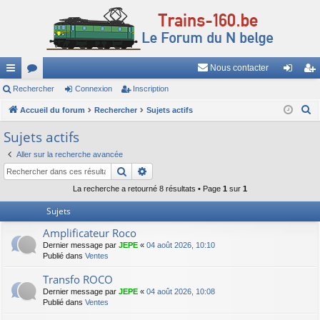
Nous contacter
ac
Rechercher
or
Connexion
Inscription
on
ns
R
co
Accueil du forum
u
Rechercher
Sujets actifs
ne
cri
e
ur
m
xi
pti
Sujets actifs
c
ci
s
on
on
Aller sur la recherche avancée
h
Rechercher
Recherche avancée
e
s
r
La recherche a retourné 8 résultats • Page
1
sur
1
c
Sujets
h
Amplificateur Roco
e
Dernier message par
JEPE
«
04 août 2026, 10:10
r
Publié dans
Ventes
Transfo ROCO
Dernier message par
JEPE
«
04 août 2026, 10:08
Publié dans
Ventes