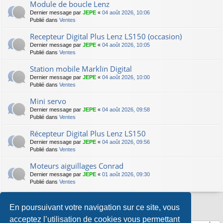
Module de boucle Lenz
Dernier message par
JEPE
«
04 août 2026, 10:06
Publié dans
Ventes
Recepteur Digital Plus Lenz LS150 (occasion)
Dernier message par
JEPE
«
04 août 2026, 10:05
Publié dans
Ventes
Station mobile Marklïn Digital
Dernier message par
JEPE
«
04 août 2026, 10:00
Publié dans
Ventes
Mini servo
Dernier message par
JEPE
«
04 août 2026, 09:58
Publié dans
Ventes
Récepteur Digital Plus Lenz LS150
Dernier message par
JEPE
«
04 août 2026, 09:56
Publié dans
Ventes
Moteurs aiguillages Conrad
Dernier message par
JEPE
«
01 août 2026, 09:30
Publié dans
Ventes
En poursuivant votre navigation sur ce site, vous
La recherche a retourné 8 résultats • Page
1
sur
1
acceptez l’utilisation de cookies vous permettant