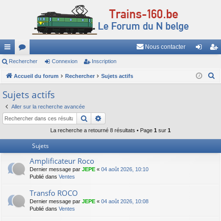
Nous contacter
ac
Rechercher
or
Connexion
Inscription
on
ns
R
co
Accueil du forum
u
Rechercher
Sujets actifs
ne
cri
e
ur
m
xi
pti
Sujets actifs
c
ci
s
on
on
Aller sur la recherche avancée
h
Rechercher
Recherche avancée
e
s
r
La recherche a retourné 8 résultats • Page
1
sur
1
c
Sujets
h
Amplificateur Roco
e
Dernier message par
JEPE
«
04 août 2026, 10:10
r
Publié dans
Ventes
Transfo ROCO
Dernier message par
JEPE
«
04 août 2026, 10:08
Publié dans
Ventes