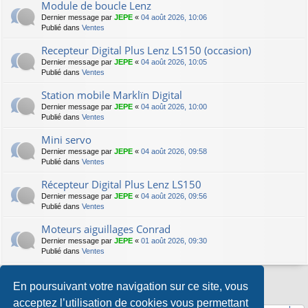
Module de boucle Lenz
Dernier message par
JEPE
«
04 août 2026, 10:06
Publié dans
Ventes
Recepteur Digital Plus Lenz LS150 (occasion)
Dernier message par
JEPE
«
04 août 2026, 10:05
Publié dans
Ventes
Station mobile Marklïn Digital
Dernier message par
JEPE
«
04 août 2026, 10:00
Publié dans
Ventes
Mini servo
Dernier message par
JEPE
«
04 août 2026, 09:58
Publié dans
Ventes
Récepteur Digital Plus Lenz LS150
Dernier message par
JEPE
«
04 août 2026, 09:56
Publié dans
Ventes
Moteurs aiguillages Conrad
Dernier message par
JEPE
«
01 août 2026, 09:30
Publié dans
Ventes
En poursuivant votre navigation sur ce site, vous
La recherche a retourné 8 résultats • Page
1
sur
1
acceptez l’utilisation de cookies vous permettant