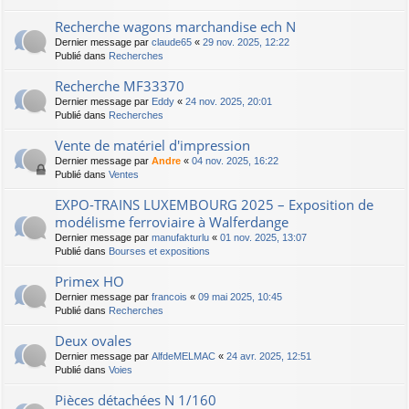
Recherche wagons marchandise ech N
Dernier message par
claude65
«
29 nov. 2025, 12:22
Publié dans
Recherches
Recherche MF33370
Dernier message par
Eddy
«
24 nov. 2025, 20:01
Publié dans
Recherches
Vente de matériel d'impression
Dernier message par
Andre
«
04 nov. 2025, 16:22
Publié dans
Ventes
EXPO-TRAINS LUXEMBOURG 2025 – Exposition de
modélisme ferroviaire à Walferdange
Dernier message par
manufakturlu
«
01 nov. 2025, 13:07
Publié dans
Bourses et expositions
Primex HO
Dernier message par
francois
«
09 mai 2025, 10:45
Publié dans
Recherches
Deux ovales
Dernier message par
AlfdeMELMAC
«
24 avr. 2025, 12:51
Publié dans
Voies
Pièces détachées N 1/160