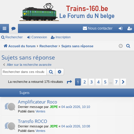
Nous contacter
ac
Rechercher
or
Connexion
Inscription
on
ns
R
co
Accueil du forum
u
Rechercher
Sujets sans réponse
ne
cri
e
ur
m
xi
pti
Sujets sans réponse
c
ci
s
on
on
Aller sur la recherche avancée
h
Rechercher
Recherche avancée
e
s
r
Page
1
sur
7
2
3
4
5
7
1
Sui
La recherche a retourné 175 résultats
…
c
h
Sujets
e
Amplificateur Roco
r
Dernier message par
JEPE
«
04 août 2026, 10:10
Publié dans
Ventes
Transfo ROCO
Dernier message par
JEPE
«
04 août 2026, 10:08
Publié dans
Ventes