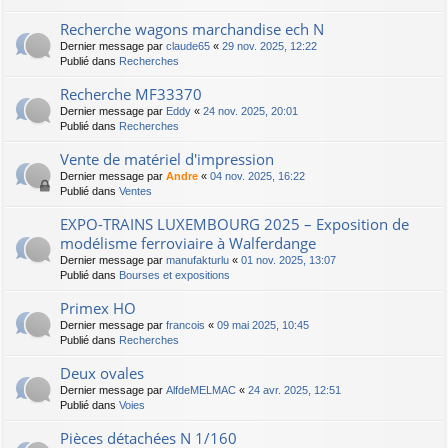
Recherche wagons marchandise ech N
Dernier message par
claude65
«
29 nov. 2025, 12:22
Publié dans
Recherches
Recherche MF33370
Dernier message par
Eddy
«
24 nov. 2025, 20:01
Publié dans
Recherches
Vente de matériel d'impression
Dernier message par
Andre
«
04 nov. 2025, 16:22
Publié dans
Ventes
EXPO-TRAINS LUXEMBOURG 2025 – Exposition de
modélisme ferroviaire à Walferdange
Dernier message par
manufakturlu
«
01 nov. 2025, 13:07
Publié dans
Bourses et expositions
Primex HO
Dernier message par
francois
«
09 mai 2025, 10:45
Publié dans
Recherches
Deux ovales
Dernier message par
AlfdeMELMAC
«
24 avr. 2025, 12:51
Publié dans
Voies
Pièces détachées N 1/160