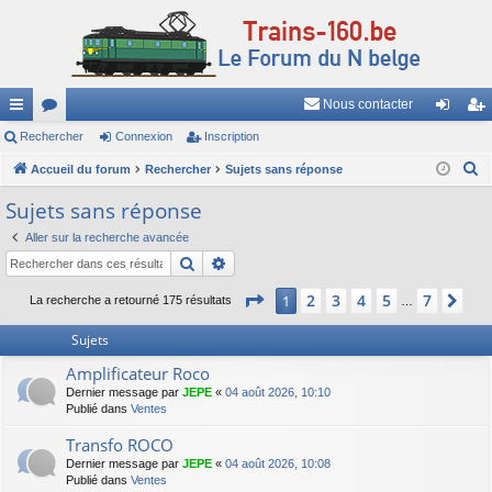
Nous contacter
ac
Rechercher
or
Connexion
Inscription
on
ns
R
co
Accueil du forum
u
Rechercher
Sujets sans réponse
ne
cri
e
ur
m
xi
pti
Sujets sans réponse
c
ci
s
on
on
Aller sur la recherche avancée
h
Rechercher
Recherche avancée
e
s
r
Page
1
sur
7
2
3
4
5
7
1
Sui
La recherche a retourné 175 résultats
…
c
h
Sujets
e
Amplificateur Roco
r
Dernier message par
JEPE
«
04 août 2026, 10:10
Publié dans
Ventes
Transfo ROCO
Dernier message par
JEPE
«
04 août 2026, 10:08
Publié dans
Ventes