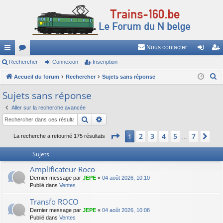
Nous contacter
ac
Rechercher
or
Connexion
Inscription
on
ns
R
co
Accueil du forum
u
Rechercher
Sujets sans réponse
ne
cri
e
ur
m
xi
pti
Sujets sans réponse
c
ci
s
on
on
Aller sur la recherche avancée
h
Rechercher
Recherche avancée
e
s
r
Page
1
sur
7
2
3
4
5
7
1
Sui
La recherche a retourné 175 résultats
…
c
h
Sujets
e
Amplificateur Roco
r
Dernier message par
JEPE
«
04 août 2026, 10:10
Publié dans
Ventes
Transfo ROCO
Dernier message par
JEPE
«
04 août 2026, 10:08
Publié dans
Ventes