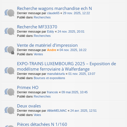
Recherche wagons marchandise ech N
Dernier message par
claude65
«
29 nov. 2025, 12:22
Publié dans
Recherches
Recherche MF33370
Dernier message par
Eddy
«
24 nov. 2025, 20:01
Publié dans
Recherches
Vente de matériel d'impression
Dernier message par
Andre
«
04 nov. 2025, 16:22
Publié dans
Ventes
EXPO-TRAINS LUXEMBOURG 2025 – Exposition de
modélisme ferroviaire à Walferdange
Dernier message par
manufakturlu
«
01 nov. 2025, 13:07
Publié dans
Bourses et expositions
Primex HO
Dernier message par
francois
«
09 mai 2025, 10:45
Publié dans
Recherches
Deux ovales
Dernier message par
AlfdeMELMAC
«
24 avr. 2025, 12:51
Publié dans
Voies
Pièces détachées N 1/160