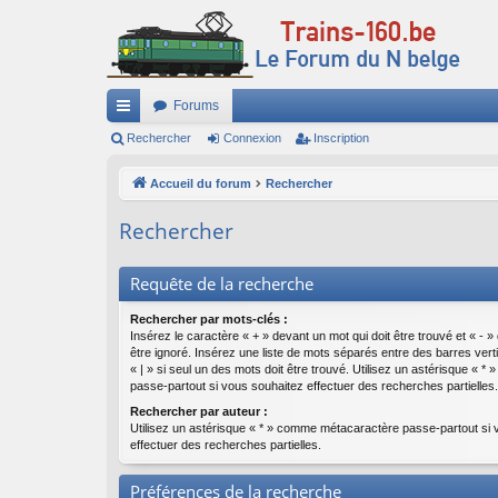
Forums
ac
Rechercher
Connexion
Inscription
co
Accueil du forum
Rechercher
ur
Rechercher
ci
s
Requête de la recherche
Rechercher par mots-clés :
Insérez le caractère « + » devant un mot qui doit être trouvé et « - »
être ignoré. Insérez une liste de mots séparés entre des barres vert
« | » si seul un des mots doit être trouvé. Utilisez un astérisque «
passe-partout si vous souhaitez effectuer des recherches partielles.
Rechercher par auteur :
Utilisez un astérisque « * » comme métacaractère passe-partout si 
effectuer des recherches partielles.
Préférences de la recherche