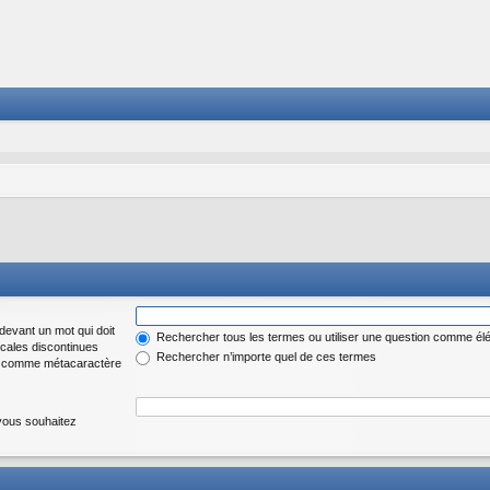
 devant un mot qui doit
Rechercher tous les termes ou utiliser une question comme él
icales discontinues
Rechercher n’importe quel de ces termes
 * » comme métacaractère
vous souhaitez