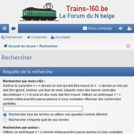
Nous contacter
ac
Rechercher
or
Connexion
Inscription
on
ns
co
Accueil du forum
u
Rechercher
ne
cri
ur
m
xi
pti
Rechercher
ci
s
on
on
Requête de la recherche
s
Rechercher par mots-clés :
Insérez le caractère « + » devant un mot qui doit être trouvé et « - » devant un mot qui
doit être ignoré. Insérez une liste de mots séparés entre des barres verticales
discontinues « | » si seul un des mots doit être trouvé. Utilisez un astérisque « * »
comme métacaractère passe-partout si vous souhaitez effectuer des recherches
partielles.
Rechercher tous les termes ou utiliser une question comme élément
Rechercher n’importe quel de ces termes
Rechercher par auteur :
Utilisez un astérisque « * » comme métacaractère passe-partout si vous souhaitez