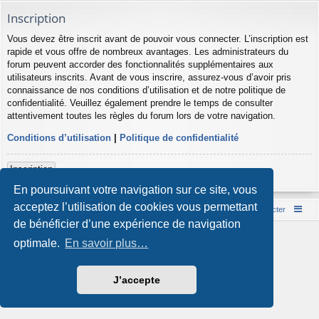
Inscription
Vous devez être inscrit avant de pouvoir vous connecter. L’inscription est
rapide et vous offre de nombreux avantages. Les administrateurs du
forum peuvent accorder des fonctionnalités supplémentaires aux
utilisateurs inscrits. Avant de vous inscrire, assurez-vous d’avoir pris
connaissance de nos conditions d’utilisation et de notre politique de
confidentialité. Veuillez également prendre le temps de consulter
attentivement toutes les règles du forum lors de votre navigation.
Conditions d’utilisation
|
Politique de confidentialité
Inscription
En poursuivant votre navigation sur ce site, vous
acceptez l’utilisation de cookies vous permettant
Accueil du forum
Nous contacter
de bénéficier d’une expérience de navigation
Développé par
phpBB
® Forum Software © phpBB Limited
optimale.
En savoir plus…
Style par
Arty
- phpBB 3.3 par MrGaby
Traduction française officielle
©
Qiaeru
Confidentialité
|
Conditions
J’accepte