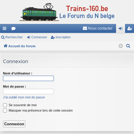
Nous contacter
ac
Rechercher
or
Connexion
Inscription
on
ns
R
co
Accueil du forum
u
ne
cri
e
ur
m
xi
pti
c
Connexion
ci
s
on
on
h
e
s
Nom d’utilisateur :
r
c
Mot de passe :
h
J’ai oublié mon mot de passe
e
Se souvenir de moi
r
Masquer ma présence lors de cette session