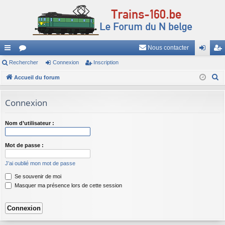
Nous contacter
ac
Rechercher
or
Connexion
Inscription
on
ns
R
co
Accueil du forum
u
ne
cri
e
ur
m
xi
pti
c
Connexion
ci
s
on
on
h
e
s
Nom d’utilisateur :
r
c
Mot de passe :
h
J’ai oublié mon mot de passe
e
Se souvenir de moi
r
Masquer ma présence lors de cette session