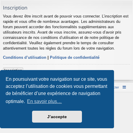
Inscription
Vous devez être inscrit avant de pouvoir vous connecter. L’inscription est
rapide et vous offre de nombreux avantages. Les administrateurs du
forum peuvent accorder des fonctionnalités supplémentaires aux
utilisateurs inscrits. Avant de vous inscrire, assurez-vous d’avoir pris
connaissance de nos conditions d’utilisation et de notre politique de
confidentialité. Veuillez également prendre le temps de consulter
attentivement toutes les règles du forum lors de votre navigation.
Conditions d’utilisation
|
Politique de confidentialité
Inscription
En poursuivant votre navigation sur ce site, vous
acceptez l’utilisation de cookies vous permettant
Accueil du forum
Nous contacter
de bénéficier d’une expérience de navigation
Développé par
phpBB
® Forum Software © phpBB Limited
optimale.
En savoir plus…
Style par
Arty
- phpBB 3.3 par MrGaby
Traduction française officielle
©
Qiaeru
Confidentialité
|
Conditions
J’accepte