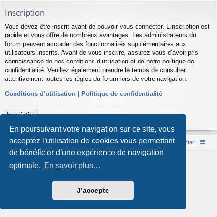
Inscription
Vous devez être inscrit avant de pouvoir vous connecter. L’inscription est
rapide et vous offre de nombreux avantages. Les administrateurs du
forum peuvent accorder des fonctionnalités supplémentaires aux
utilisateurs inscrits. Avant de vous inscrire, assurez-vous d’avoir pris
connaissance de nos conditions d’utilisation et de notre politique de
confidentialité. Veuillez également prendre le temps de consulter
attentivement toutes les règles du forum lors de votre navigation.
Conditions d’utilisation
|
Politique de confidentialité
Inscription
En poursuivant votre navigation sur ce site, vous
acceptez l’utilisation de cookies vous permettant
Accueil du forum
Nous contacter
de bénéficier d’une expérience de navigation
Développé par
phpBB
® Forum Software © phpBB Limited
optimale.
En savoir plus…
Style par
Arty
- phpBB 3.3 par MrGaby
Traduction française officielle
©
Qiaeru
Confidentialité
|
Conditions
J’accepte