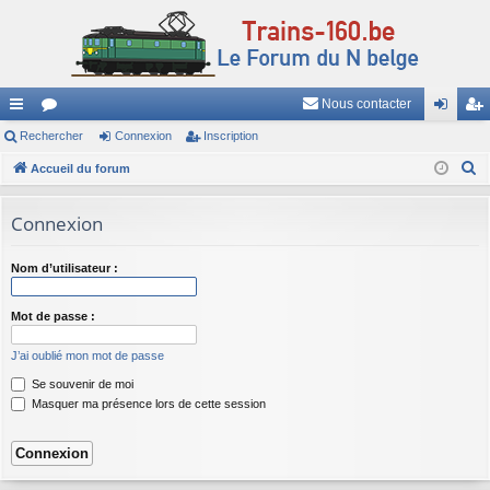
Nous contacter
ac
Rechercher
or
Connexion
Inscription
on
ns
R
co
Accueil du forum
u
ne
cri
e
ur
m
xi
pti
c
Connexion
ci
s
on
on
h
e
s
Nom d’utilisateur :
r
c
Mot de passe :
h
J’ai oublié mon mot de passe
e
Se souvenir de moi
r
Masquer ma présence lors de cette session