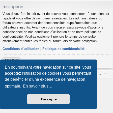
Inscription
Vous devez être inscrit avant de pouvoir vous connecter. L’inscription est
rapide et vous offre de nombreux avantages. Les administrateurs du
forum peuvent accorder des fonctionnalités supplémentaires aux
utilisateurs inscrits. Avant de vous inscrire, assurez-vous d’avoir pris
connaissance de nos conditions d’utilisation et de notre politique de
confidentialité. Veuillez également prendre le temps de consulter
attentivement toutes les règles du forum lors de votre navigation.
Conditions d’utilisation
|
Politique de confidentialité
Inscription
En poursuivant votre navigation sur ce site, vous
acceptez l’utilisation de cookies vous permettant
Accueil du forum
Nous contacter
de bénéficier d’une expérience de navigation
Développé par
phpBB
® Forum Software © phpBB Limited
optimale.
En savoir plus…
Style par
Arty
- phpBB 3.3 par MrGaby
Traduction française officielle
©
Qiaeru
Confidentialité
|
Conditions
J’accepte