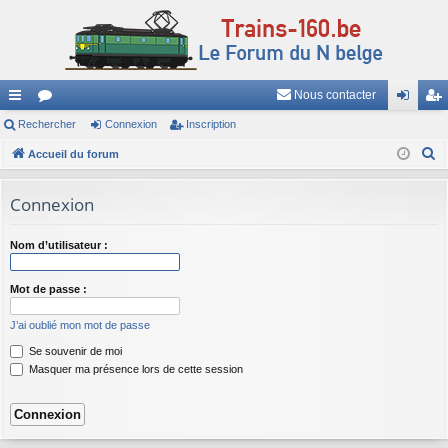
Nous contacter
ac
Rechercher
or
Connexion
Inscription
on
ns
R
co
Accueil du forum
u
ne
cri
e
ur
m
xi
pti
c
Connexion
ci
s
on
on
h
e
s
Nom d’utilisateur :
r
c
Mot de passe :
h
J’ai oublié mon mot de passe
e
Se souvenir de moi
r
Masquer ma présence lors de cette session