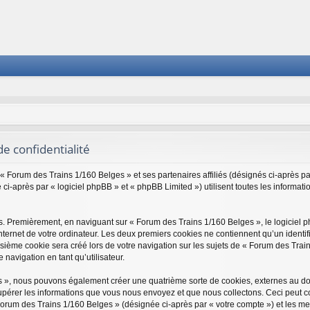
e confidentialité
 « Forum des Trains 1/160 Belges » et ses partenaires affiliés (désignés ci-après pa
ci-après par « logiciel phpBB » et « phpBB Limited ») utilisent toutes les informatio
es. Premièrement, en naviguant sur « Forum des Trains 1/160 Belges », le logiciel
nternet de votre ordinateur. Les deux premiers cookies ne contiennent qu’un identifi
ième cookie sera créé lors de votre navigation sur les sujets de « Forum des Trains
 navigation en tant qu’utilisateur.
es », nous pouvons également créer une quatrième sorte de cookies, externes au d
upérer les informations que vous nous envoyez et que nous collectons. Ceci peut c
Forum des Trains 1/160 Belges » (désignée ci-après par « votre compte ») et les me