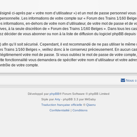
signé ci-après par « votre nom d’utilisateur ») et un mot de passe personnel vous
 personnelle. Les informations de votre compte sur « Forum des Trains 1/160 Belge
s informations, en-dehors de votre nom d’utilisateur, de votre mot de passe et de 
tatives, à la seule discrétion de « Forum des Trains 1/160 Belges ». Dans tous les c
 décider de vous abonner ou non à la liste de diffusion du logiciel phpBB depuis 
) afin qu’il soit sécurisé. Cependant, il est recommandé de ne pas utiliser le même m
s Trains 1/160 Belges », veillez donc à le conservez précieusement. En aucun cas
légitimement votre mot de passe. Si vous oubliez le mot de passe de votre compte, 
tte fonctionnalité vous demandera de spécifier votre nom d’utilisateur et votre adre
ntrôle de votre compte.
Nous c
Développé par
phpBB
® Forum Software © phpBB Limited
Style par
Arty
- phpBB 3.3 par MrGaby
Traduction française officielle
©
Qiaeru
Confidentialité
|
Conditions