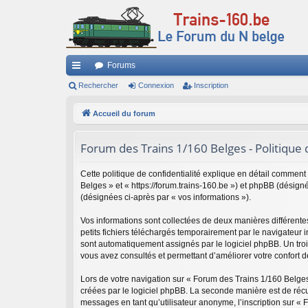
Forums
ac
Rechercher
Connexion
Inscription
co
Accueil du forum
ur
Forum des Trains 1/160 Belges - Politique d
ci
s
Cette politique de confidentialité explique en détail comment
Belges » et « https://forum.trains-160.be ») et phpBB (désigné 
(désignées ci-après par « vos informations »).
Vos informations sont collectées de deux manières différent
petits fichiers téléchargés temporairement par le navigateur i
sont automatiquement assignés par le logiciel phpBB. Un trois
vous avez consultés et permettant d’améliorer votre confort de
Lors de votre navigation sur « Forum des Trains 1/160 Belg
créées par le logiciel phpBB. La seconde manière est de réc
messages en tant qu’utilisateur anonyme, l’inscription sur « 