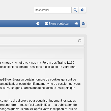
Rechercher
Recherche avan
Nous contacter
R
FA
on
ns
Q
ne
cri
xi
pti
on
on
r « nous », « notre », « nos », « Forum des Trains 1/160
ns collectées lors des sessions d’utilisation de votre part
 phpBB génèrera un certain nombre de cookies qui sont de
ant utilisateur et un identifiant anonyme de session qui vous
 1/160 Belges », archivant de ce fait tous les sujets que
ocument qui est prévu pour couvrir uniquement les pages
orrespondre — mais n’est pas limité à — la publication de
ssages que vous publiez après votre inscription et lors de