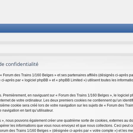
e confidentialité
 « Forum des Trains 1/160 Belges » et ses partenaires affiliés (désignés ci-après pa
ci-après par « logiciel phpBB » et « phpBB Limited ») utilisent toutes les informatio
es. Premièrement, en naviguant sur « Forum des Trains 1/160 Belges », le logiciel
nternet de votre ordinateur. Les deux premiers cookies ne contiennent qu’un identifi
ième cookie sera créé lors de votre navigation sur les sujets de « Forum des Trains
 navigation en tant qu’utilisateur.
es », nous pouvons également créer une quatrième sorte de cookies, externes au d
upérer les informations que vous nous envoyez et que nous collectons. Ceci peut c
Forum des Trains 1/160 Belges » (désignée ci-après par « votre compte ») et les me