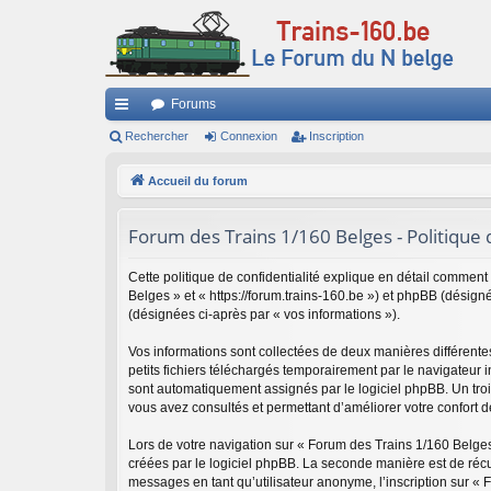
Forums
ac
Rechercher
Connexion
Inscription
co
Accueil du forum
ur
Forum des Trains 1/160 Belges - Politique d
ci
s
Cette politique de confidentialité explique en détail comment
Belges » et « https://forum.trains-160.be ») et phpBB (désigné 
(désignées ci-après par « vos informations »).
Vos informations sont collectées de deux manières différent
petits fichiers téléchargés temporairement par le navigateur i
sont automatiquement assignés par le logiciel phpBB. Un trois
vous avez consultés et permettant d’améliorer votre confort de
Lors de votre navigation sur « Forum des Trains 1/160 Belg
créées par le logiciel phpBB. La seconde manière est de réc
messages en tant qu’utilisateur anonyme, l’inscription sur « 