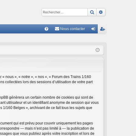
Rechercher
Recherche avan
Nous contacter
R
FA
on
ns
Q
ne
cri
xi
pti
on
on
r « nous », « notre », « nos », « Forum des Trains 1/160
ns collectées lors des sessions d’utilisation de votre part
 phpBB génèrera un certain nombre de cookies qui sont de
ant utilisateur et un identifiant anonyme de session qui vous
 1/160 Belges », archivant de ce fait tous les sujets que
ocument qui est prévu pour couvrir uniquement les pages
orrespondre — mais n’est pas limité à — la publication de
ssages que vous publiez après votre inscription et lors de