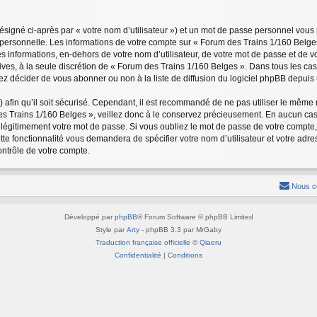
signé ci-après par « votre nom d’utilisateur ») et un mot de passe personnel vous
 personnelle. Les informations de votre compte sur « Forum des Trains 1/160 Belge
s informations, en-dehors de votre nom d’utilisateur, de votre mot de passe et de 
tatives, à la seule discrétion de « Forum des Trains 1/160 Belges ». Dans tous les c
 décider de vous abonner ou non à la liste de diffusion du logiciel phpBB depuis 
) afin qu’il soit sécurisé. Cependant, il est recommandé de ne pas utiliser le même m
s Trains 1/160 Belges », veillez donc à le conservez précieusement. En aucun cas
légitimement votre mot de passe. Si vous oubliez le mot de passe de votre compte, 
tte fonctionnalité vous demandera de spécifier votre nom d’utilisateur et votre adre
ntrôle de votre compte.
Nous c
Développé par
phpBB
® Forum Software © phpBB Limited
Style par
Arty
- phpBB 3.3 par MrGaby
Traduction française officielle
©
Qiaeru
Confidentialité
|
Conditions