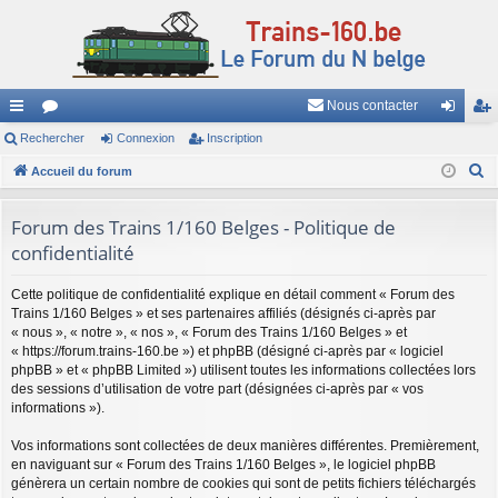
Nous contacter
ac
Rechercher
or
Connexion
Inscription
on
ns
R
co
Accueil du forum
u
ne
cri
e
ur
m
xi
pti
c
Forum des Trains 1/160 Belges - Politique de
ci
s
on
on
h
confidentialité
e
s
r
Cette politique de confidentialité explique en détail comment « Forum des
Trains 1/160 Belges » et ses partenaires affiliés (désignés ci-après par
c
« nous », « notre », « nos », « Forum des Trains 1/160 Belges » et
h
« https://forum.trains-160.be ») et phpBB (désigné ci-après par « logiciel
e
phpBB » et « phpBB Limited ») utilisent toutes les informations collectées lors
des sessions d’utilisation de votre part (désignées ci-après par « vos
r
informations »).
Vos informations sont collectées de deux manières différentes. Premièrement,
en naviguant sur « Forum des Trains 1/160 Belges », le logiciel phpBB
génèrera un certain nombre de cookies qui sont de petits fichiers téléchargés