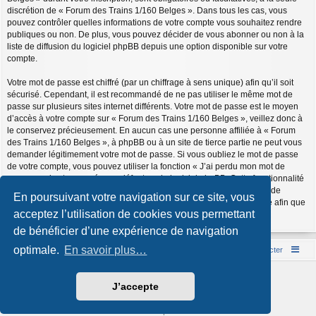
discrétion de « Forum des Trains 1/160 Belges ». Dans tous les cas, vous
pouvez contrôler quelles informations de votre compte vous souhaitez rendre
publiques ou non. De plus, vous pouvez décider de vous abonner ou non à la
liste de diffusion du logiciel phpBB depuis une option disponible sur votre
compte.
Votre mot de passe est chiffré (par un chiffrage à sens unique) afin qu’il soit
sécurisé. Cependant, il est recommandé de ne pas utiliser le même mot de
passe sur plusieurs sites internet différents. Votre mot de passe est le moyen
d’accès à votre compte sur « Forum des Trains 1/160 Belges », veillez donc à
le conservez précieusement. En aucun cas une personne affiliée à « Forum
des Trains 1/160 Belges », à phpBB ou à un site de tierce partie ne peut vous
demander légitimement votre mot de passe. Si vous oubliez le mot de passe
de votre compte, vous pouvez utiliser la fonction « J’ai perdu mon mot de
passe » qui est proposée par défaut sur le logiciel phpBB. Cette fonctionnalité
vous demandera de spécifier votre nom d’utilisateur et votre adresse de
En poursuivant votre navigation sur ce site, vous
courriel et le logiciel phpBB générera alors un nouveau mot de passe afin que
acceptez l’utilisation de cookies vous permettant
vous puissiez reprendre le contrôle de votre compte.
de bénéficier d’une expérience de navigation
optimale.
En savoir plus…
Accueil du forum
Nous contacter
Développé par
phpBB
® Forum Software © phpBB Limited
J’accepte
Style par
Arty
- phpBB 3.3 par MrGaby
Traduction française officielle
©
Qiaeru
Confidentialité
|
Conditions