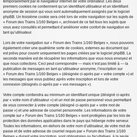
temporairement par le navigateur internet de votre ordinateur. Les deux
premiers cookies ne contiennent qu’un identifiant utilisateur et un identifiant
anonyme de session qui vous sont automatiquement assignés par le logiciel
phpBB. Un troisième cookie sera créé lors de votre navigation sur les sujets de
« Forum des Trains 1/160 Belges », archivant de ce fait tous les sujets que
vous avez consultés et permettant d’améliorer votre confort de navigation en
tant qu’utilisateur.
Lors de votre navigation sur « Forum des Trains 1/160 Belges », nous pouvons
également créer une quatrième sorte de cookies, externes au document qui
est prévu pour couvrir uniquement les pages créées par le logiciel phpBB. La
seconde manière est de récupérer les informations que vous nous envoyez et
que nous collectons. Ceci peut correspondre — mais n’est pas limité à — la
publication de messages en tant qu’utilisateur anonyme, l’inscription sur
« Forum des Trains 1/160 Belges » (désignée ci-après par « votre compte ») et
les messages que vous publiez après votre inscription et lors de votre
connexion (désignés ci-après par « vos messages »).
Votre compte contiendra au minimum un identifiant unique (désigné ci-après
par « votre nom d’utilisateur ») et un mot de passe personnel vous permettant
de vous connecter à votre compte (désigné ci-après par « votre mot de
passe ») et une adresse de courriel personnelle. Les informations de votre
compte sur « Forum des Trains 1/160 Belges » sont protégées par les lois de
protection des données applicables dans le pays qui héberge notre serveur.
Toutes les informations, en-dehors de votre nom d’utilisateur, de votre mot de
passe et de votre adresse de courriel requis par « Forum des Trains 1/160
Belges » durant votre inscription, sont obligatoires ou facultatives, à la seule