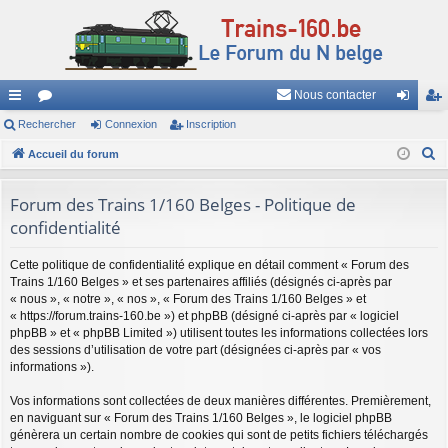
Nous contacter
ac
Rechercher
or
Connexion
Inscription
on
ns
R
co
Accueil du forum
u
ne
cri
e
ur
m
xi
pti
c
Forum des Trains 1/160 Belges - Politique de
ci
s
on
on
h
confidentialité
e
s
r
Cette politique de confidentialité explique en détail comment « Forum des
Trains 1/160 Belges » et ses partenaires affiliés (désignés ci-après par
c
« nous », « notre », « nos », « Forum des Trains 1/160 Belges » et
h
« https://forum.trains-160.be ») et phpBB (désigné ci-après par « logiciel
e
phpBB » et « phpBB Limited ») utilisent toutes les informations collectées lors
des sessions d’utilisation de votre part (désignées ci-après par « vos
r
informations »).
Vos informations sont collectées de deux manières différentes. Premièrement,
en naviguant sur « Forum des Trains 1/160 Belges », le logiciel phpBB
génèrera un certain nombre de cookies qui sont de petits fichiers téléchargés