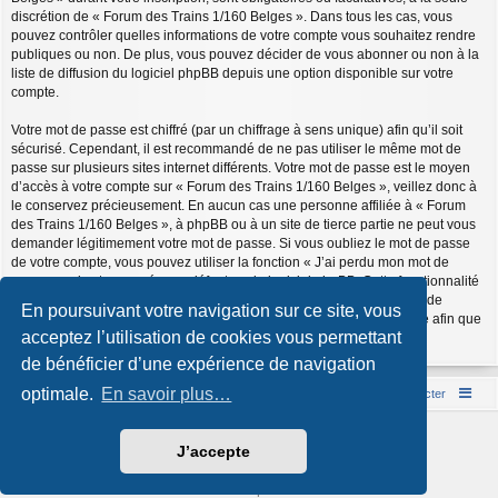
discrétion de « Forum des Trains 1/160 Belges ». Dans tous les cas, vous
pouvez contrôler quelles informations de votre compte vous souhaitez rendre
publiques ou non. De plus, vous pouvez décider de vous abonner ou non à la
liste de diffusion du logiciel phpBB depuis une option disponible sur votre
compte.
Votre mot de passe est chiffré (par un chiffrage à sens unique) afin qu’il soit
sécurisé. Cependant, il est recommandé de ne pas utiliser le même mot de
passe sur plusieurs sites internet différents. Votre mot de passe est le moyen
d’accès à votre compte sur « Forum des Trains 1/160 Belges », veillez donc à
le conservez précieusement. En aucun cas une personne affiliée à « Forum
des Trains 1/160 Belges », à phpBB ou à un site de tierce partie ne peut vous
demander légitimement votre mot de passe. Si vous oubliez le mot de passe
de votre compte, vous pouvez utiliser la fonction « J’ai perdu mon mot de
passe » qui est proposée par défaut sur le logiciel phpBB. Cette fonctionnalité
vous demandera de spécifier votre nom d’utilisateur et votre adresse de
En poursuivant votre navigation sur ce site, vous
courriel et le logiciel phpBB générera alors un nouveau mot de passe afin que
acceptez l’utilisation de cookies vous permettant
vous puissiez reprendre le contrôle de votre compte.
de bénéficier d’une expérience de navigation
optimale.
En savoir plus…
Accueil du forum
Nous contacter
Développé par
phpBB
® Forum Software © phpBB Limited
J’accepte
Style par
Arty
- phpBB 3.3 par MrGaby
Traduction française officielle
©
Qiaeru
Confidentialité
|
Conditions