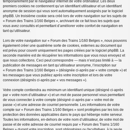
temporairement par le navigateur internet de votre ordinateur. Les deux
premiers cookies ne contiennent qu’un identifiant utilisateur et un identifiant
anonyme de session qui vous sont automatiquement assignés par le logiciel
phpBB. Un troisième cookie sera créé lors de votre navigation sur les sujets de
« Forum des Trains 1/160 Belges », archivant de ce fait tous les sujets que
vous avez consultés et permettant d’améliorer votre confort de navigation en
tant qu’utilisateur.
Lors de votre navigation sur « Forum des Trains 1/160 Belges », nous pouvons
également créer une quatrième sorte de cookies, externes au document qui
est prévu pour couvrir uniquement les pages créées par le logiciel phpBB. La
seconde manière est de récupérer les informations que vous nous envoyez et
que nous collectons. Ceci peut correspondre — mais n’est pas limité à — la
publication de messages en tant qu’utilisateur anonyme, l’inscription sur
« Forum des Trains 1/160 Belges » (désignée ci-après par « votre compte ») et
les messages que vous publiez après votre inscription et lors de votre
connexion (désignés ci-après par « vos messages »).
Votre compte contiendra au minimum un identifiant unique (désigné ci-après
par « votre nom d’utilisateur ») et un mot de passe personnel vous permettant
de vous connecter à votre compte (désigné ci-après par « votre mot de
passe ») et une adresse de courriel personnelle. Les informations de votre
compte sur « Forum des Trains 1/160 Belges » sont protégées par les lois de
protection des données applicables dans le pays qui héberge notre serveur.
Toutes les informations, en-dehors de votre nom d’utilisateur, de votre mot de
passe et de votre adresse de courriel requis par « Forum des Trains 1/160
Belges » durant votre inscription, sont obligatoires ou facultatives, à la seule