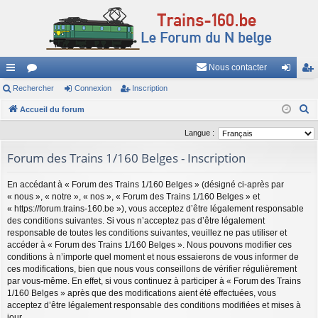
Nous contacter
ac
Rechercher
or
Connexion
Inscription
on
ns
R
co
Accueil du forum
u
ne
cri
e
ur
m
xi
pti
Langue :
c
ci
s
on
on
Forum des Trains 1/160 Belges - Inscription
h
e
s
En accédant à « Forum des Trains 1/160 Belges » (désigné ci-après par
r
« nous », « notre », « nos », « Forum des Trains 1/160 Belges » et
c
« https://forum.trains-160.be »), vous acceptez d’être légalement responsable
h
des conditions suivantes. Si vous n’acceptez pas d’être légalement
responsable de toutes les conditions suivantes, veuillez ne pas utiliser et
e
accéder à « Forum des Trains 1/160 Belges ». Nous pouvons modifier ces
r
conditions à n’importe quel moment et nous essaierons de vous informer de
ces modifications, bien que nous vous conseillons de vérifier régulièrement
par vous-même. En effet, si vous continuez à participer à « Forum des Trains
1/160 Belges » après que des modifications aient été effectuées, vous
acceptez d’être légalement responsable des conditions modifiées et mises à
jour.