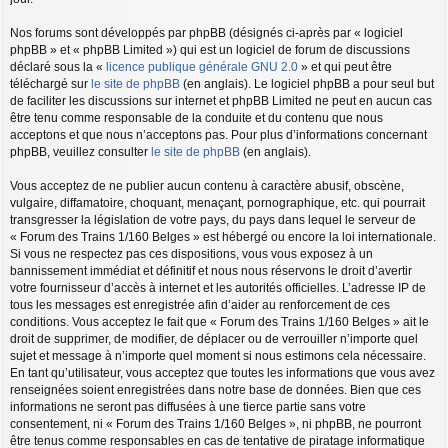
Nos forums sont développés par phpBB (désignés ci-après par « logiciel
phpBB » et « phpBB Limited ») qui est un logiciel de forum de discussions
déclaré sous la «
licence publique générale GNU 2.0
» et qui peut être
téléchargé sur
le site de phpBB
(en anglais). Le logiciel phpBB a pour seul but
de faciliter les discussions sur internet et phpBB Limited ne peut en aucun cas
être tenu comme responsable de la conduite et du contenu que nous
acceptons et que nous n’acceptons pas. Pour plus d’informations concernant
phpBB, veuillez consulter
le site de phpBB
(en anglais).
Vous acceptez de ne publier aucun contenu à caractère abusif, obscène,
vulgaire, diffamatoire, choquant, menaçant, pornographique, etc. qui pourrait
transgresser la législation de votre pays, du pays dans lequel le serveur de
« Forum des Trains 1/160 Belges » est hébergé ou encore la loi internationale.
Si vous ne respectez pas ces dispositions, vous vous exposez à un
bannissement immédiat et définitif et nous nous réservons le droit d’avertir
votre fournisseur d’accès à internet et les autorités officielles. L’adresse IP de
tous les messages est enregistrée afin d’aider au renforcement de ces
conditions. Vous acceptez le fait que « Forum des Trains 1/160 Belges » ait le
droit de supprimer, de modifier, de déplacer ou de verrouiller n’importe quel
sujet et message à n’importe quel moment si nous estimons cela nécessaire.
En tant qu’utilisateur, vous acceptez que toutes les informations que vous avez
renseignées soient enregistrées dans notre base de données. Bien que ces
informations ne seront pas diffusées à une tierce partie sans votre
consentement, ni « Forum des Trains 1/160 Belges », ni phpBB, ne pourront
être tenus comme responsables en cas de tentative de piratage informatique