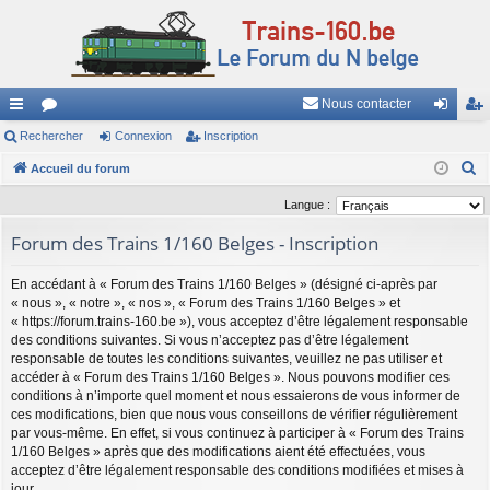
Nous contacter
ac
Rechercher
or
Connexion
Inscription
on
ns
R
co
Accueil du forum
u
ne
cri
e
ur
m
xi
pti
Langue :
c
ci
s
on
on
Forum des Trains 1/160 Belges - Inscription
h
e
s
En accédant à « Forum des Trains 1/160 Belges » (désigné ci-après par
r
« nous », « notre », « nos », « Forum des Trains 1/160 Belges » et
c
« https://forum.trains-160.be »), vous acceptez d’être légalement responsable
h
des conditions suivantes. Si vous n’acceptez pas d’être légalement
responsable de toutes les conditions suivantes, veuillez ne pas utiliser et
e
accéder à « Forum des Trains 1/160 Belges ». Nous pouvons modifier ces
r
conditions à n’importe quel moment et nous essaierons de vous informer de
ces modifications, bien que nous vous conseillons de vérifier régulièrement
par vous-même. En effet, si vous continuez à participer à « Forum des Trains
1/160 Belges » après que des modifications aient été effectuées, vous
acceptez d’être légalement responsable des conditions modifiées et mises à
jour.