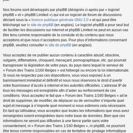
Nos forums sont développés par phpBB (désignés ci-après par « logiciel
phpBB » et « phpBB Limited ») qui est un logiciel de forum de discussions
déclaré sous la «
licence publique générale GNU 2.0
» et qui peut être
téléchargé sur
le site de phpBB
(en anglais). Le logiciel phpBB a pour seul but
de faciliter les discussions sur internet et phpBB Limited ne peut en aucun cas
être tenu comme responsable de la conduite et du contenu que nous
acceptons et que nous n’acceptons pas. Pour plus d’informations concernant
phpBB, veuillez consulter
le site de phpBB
(en anglais).
Vous acceptez de ne publier aucun contenu à caractère abusif, obscène,
vulgaire, diffamatoire, choquant, menaçant, pornographique, etc. qui pourrait
transgresser la législation de votre pays, du pays dans lequel le serveur de
« Forum des Trains 1/160 Belges » est hébergé ou encore la loi internationale.
Si vous ne respectez pas ces dispositions, vous vous exposez à un
bannissement immédiat et définitif et nous nous réservons le droit d’avertir
votre fournisseur d’accès à internet et les autorités officielles. L’adresse IP de
tous les messages est enregistrée afin d’aider au renforcement de ces
conditions. Vous acceptez le fait que « Forum des Trains 1/160 Belges » ait le
droit de supprimer, de modifier, de déplacer ou de verrouiller n’importe quel
sujet et message à n’importe quel moment si nous estimons cela nécessaire.
En tant qu’utilisateur, vous acceptez que toutes les informations que vous avez
renseignées soient enregistrées dans notre base de données. Bien que ces
informations ne seront pas diffusées à une tierce partie sans votre
consentement, ni « Forum des Trains 1/160 Belges », ni phpBB, ne pourront
être tenus comme responsables en cas de tentative de piratage informatique