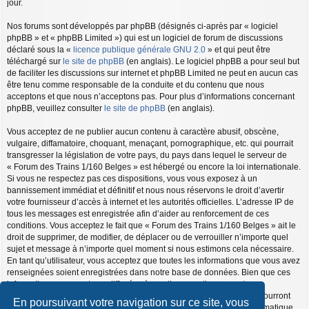
jour.
Nos forums sont développés par phpBB (désignés ci-après par « logiciel
phpBB » et « phpBB Limited ») qui est un logiciel de forum de discussions
déclaré sous la «
licence publique générale GNU 2.0
» et qui peut être
téléchargé sur
le site de phpBB
(en anglais). Le logiciel phpBB a pour seul but
de faciliter les discussions sur internet et phpBB Limited ne peut en aucun cas
être tenu comme responsable de la conduite et du contenu que nous
acceptons et que nous n’acceptons pas. Pour plus d’informations concernant
phpBB, veuillez consulter
le site de phpBB
(en anglais).
Vous acceptez de ne publier aucun contenu à caractère abusif, obscène,
vulgaire, diffamatoire, choquant, menaçant, pornographique, etc. qui pourrait
transgresser la législation de votre pays, du pays dans lequel le serveur de
« Forum des Trains 1/160 Belges » est hébergé ou encore la loi internationale.
Si vous ne respectez pas ces dispositions, vous vous exposez à un
bannissement immédiat et définitif et nous nous réservons le droit d’avertir
votre fournisseur d’accès à internet et les autorités officielles. L’adresse IP de
tous les messages est enregistrée afin d’aider au renforcement de ces
conditions. Vous acceptez le fait que « Forum des Trains 1/160 Belges » ait le
droit de supprimer, de modifier, de déplacer ou de verrouiller n’importe quel
sujet et message à n’importe quel moment si nous estimons cela nécessaire.
En tant qu’utilisateur, vous acceptez que toutes les informations que vous avez
renseignées soient enregistrées dans notre base de données. Bien que ces
informations ne seront pas diffusées à une tierce partie sans votre
consentement, ni « Forum des Trains 1/160 Belges », ni phpBB, ne pourront
En poursuivant votre navigation sur ce site, vous
être tenus comme responsables en cas de tentative de piratage informatique