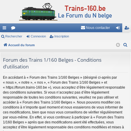
Nous contacter
ac
Rechercher
or
Connexion
Inscription
on
ns
R
co
Accueil du forum
u
ne
cri
e
ur
m
xi
pti
c
Forum des Trains 1/160 Belges - Conditions
ci
s
on
on
h
d’utilisation
e
s
r
En accédant à « Forum des Trains 1/160 Belges » (désigné ci-après par
« nous », « notre », « nos », « Forum des Trains 1/160 Belges » et
c
« https://forum.trains-160.be »), vous acceptez d’être légalement responsable
h
des conditions suivantes. Si vous n’acceptez pas d’être légalement
e
responsable de toutes les conditions suivantes, veuillez ne pas utiliser et
accéder à « Forum des Trains 1/160 Belges ». Nous pouvons modifier ces
r
conditions à n’importe quel moment et nous essaierons de vous informer de
ces modifications, bien que nous vous conseillons de vérifier régulièrement
par vous-même. En effet, si vous continuez à participer à « Forum des Trains
1/160 Belges » après que des modifications aient été effectuées, vous
acceptez d’être légalement responsable des conditions modifiées et mises à