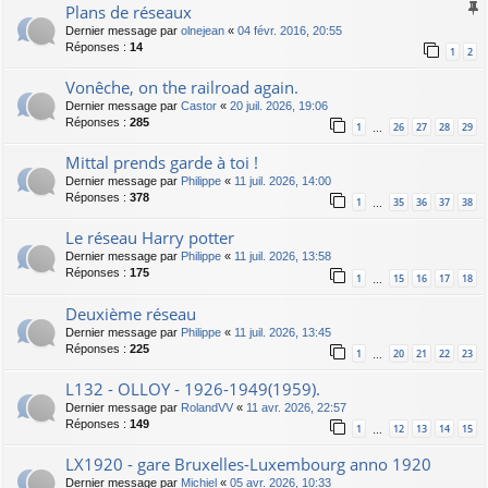
Plans de réseaux
Dernier message par
olnejean
«
04 févr. 2016, 20:55
Réponses :
14
1
2
Vonêche, on the railroad again.
Dernier message par
Castor
«
20 juil. 2026, 19:06
Réponses :
285
1
26
27
28
29
…
Mittal prends garde à toi !
Dernier message par
Philippe
«
11 juil. 2026, 14:00
Réponses :
378
1
35
36
37
38
…
Le réseau Harry potter
Dernier message par
Philippe
«
11 juil. 2026, 13:58
Réponses :
175
1
15
16
17
18
…
Deuxième réseau
Dernier message par
Philippe
«
11 juil. 2026, 13:45
Réponses :
225
1
20
21
22
23
…
L132 - OLLOY - 1926-1949(1959).
Dernier message par
RolandVV
«
11 avr. 2026, 22:57
Réponses :
149
1
12
13
14
15
…
LX1920 - gare Bruxelles-Luxembourg anno 1920
Dernier message par
Michiel
«
05 avr. 2026, 10:33