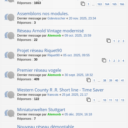
Réponses :
1653
1
163
164
165
166
…
Assemblons nos modules.
Dernier message par
Gdevisscher
«
20 nov. 2025, 23:34
Réponses :
3
Réseau Arnold Vintage modernisé
Dernier message par
Alemonb
«
09 oct. 2025, 15:59
Réponses :
22
1
2
3
Projet réseau Riquet90
Dernier message par
Riquet90
«
05 oct. 2025, 09:55
Réponses :
30
1
2
3
4
Premier réseau vogele
Dernier message par
Alemonb
«
30 sept. 2025, 18:32
Réponses :
409
1
38
39
40
41
…
Western County R .R. Short line - Time Saver
Dernier message par
francois
«
25 juil. 2025, 21:17
Réponses :
122
1
10
11
12
13
…
Miniaturwelten Stuttgart
Dernier message par
Alemonb
«
05 déc. 2024, 16:18
Réponses :
7
Nouveau réseau démontable