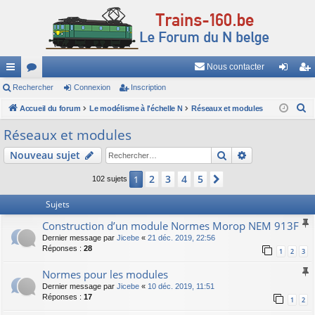
Nous contacter
ac
Rechercher
or
Connexion
Inscription
on
ns
R
co
Accueil du forum
u
Le modélisme à l'échelle N
Réseaux et modules
ne
cri
e
ur
m
xi
pti
Réseaux et modules
c
ci
s
on
on
Rechercher
Recherche av
Nouveau sujet
h
e
s
2
3
4
5
1
Suivant
102 sujets
r
c
Sujets
h
Construction d’un module Normes Morop NEM 913F
e
Dernier message par
Jicebe
«
21 déc. 2019, 22:56
r
Réponses :
28
1
2
3
Normes pour les modules
Dernier message par
Jicebe
«
10 déc. 2019, 11:51
Réponses :
17
1
2