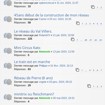
Dernier message par
spleencheval
«
31 oct. 2024, 11:07
Réponses :
10
1
2
45ans début de la construction de mon réseau
Dernier message par
Castor
«
03 oct. 2024, 10:25
Réponses :
58
1
2
3
4
5
6
Le réseau du Val Villers.
Dernier message par
RolandVV
«
21 juil. 2024, 19:58
Réponses :
225
1
20
21
22
23
…
Mini Circus Kato
Dernier message par
Alemonb
«
13 juin 2024, 12:59
Réponses :
5
Le train est en marche
Dernier message par
Philippe
«
01 févr. 2024, 16:13
Réponses :
63
1
4
5
6
7
…
Réseau de Pierre (8 ans)
Dernier message par
vogele
«
03 janv. 2024, 09:22
Réponses :
29
1
2
3
minitrix ou fleischmann?
Dernier message par
Alemonb
«
06 mai 2023, 18:31
Réponses :
4