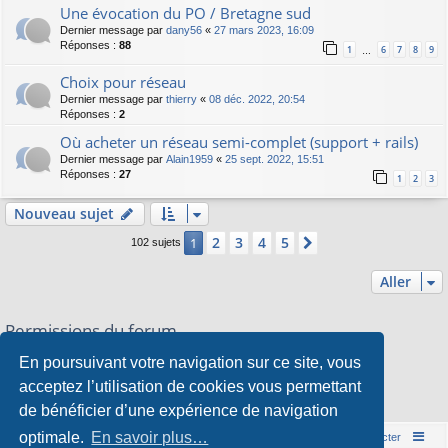
Une évocation du PO / Bretagne sud
Dernier message par
dany56
«
27 mars 2023, 16:09
Réponses :
88
1
6
7
8
9
…
Choix pour réseau
Dernier message par
thierry
«
08 déc. 2022, 20:54
Réponses :
2
Où acheter un réseau semi-complet (support + rails)
Dernier message par
Alain1959
«
25 sept. 2022, 15:51
Réponses :
27
1
2
3
Nouveau sujet
2
3
4
5
1
Suivant
102 sujets
Aller
Permissions du forum
Vous
ne pouvez pas
publier de nouveaux sujets dans ce forum
En poursuivant votre navigation sur ce site, vous
Vous
ne pouvez pas
répondre aux sujets dans ce forum
Vous
ne pouvez pas
modifier vos messages dans ce forum
acceptez l’utilisation de cookies vous permettant
Vous
ne pouvez pas
supprimer vos messages dans ce forum
de bénéficier d’une expérience de navigation
Vous
ne pouvez pas
transférer de pièces jointes dans ce forum
optimale.
En savoir plus…
Accueil du forum
Nous contacter