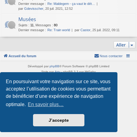
Dernier message :
Re: Maldegem - ça vaut le dét…
par
Gdevisscher
, 20 juil. 2021, 12:52
Musées
Sujets
:
11
,
Messages
:
80
Dernier message :
Re: Train world
par
Castor
, 25 juil. 2022, 09:11
Aller
Accueil du forum
Nous contacter
Développé par
phpBB
® Forum Software © phpBB Limited
Style par
Arty
- phpBB 3.3 par MrGaby
Traduction française officielle
©
Qiaeru
En poursuivant votre navigation sur ce site, vous
Confidentialité
|
Conditions
acceptez l’utilisation de cookies vous permettant
de bénéficier d’une expérience de navigation
optimale.
En savoir plus…
J’accepte