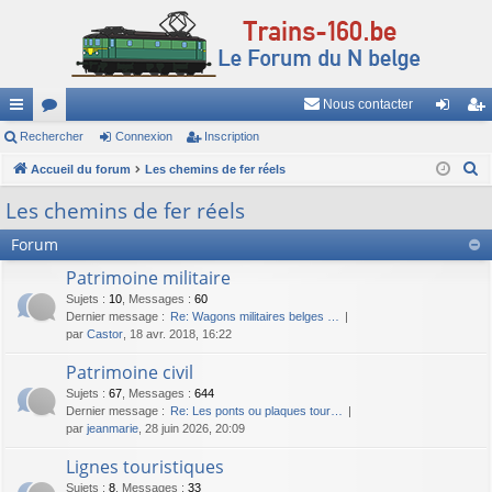
Nous contacter
ac
Rechercher
or
Connexion
Inscription
on
ns
R
co
Accueil du forum
u
Les chemins de fer réels
ne
cri
e
ur
m
xi
pti
Les chemins de fer réels
c
ci
s
on
on
Forum
h
e
s
Patrimoine militaire
r
Sujets
:
10
,
Messages
:
60
c
Dernier message :
Re: Wagons militaires belges …
par
Castor
, 18 avr. 2018, 16:22
h
e
Patrimoine civil
r
Sujets
:
67
,
Messages
:
644
Dernier message :
Re: Les ponts ou plaques tour…
par
jeanmarie
, 28 juin 2026, 20:09
Lignes touristiques
Sujets
:
8
,
Messages
:
33